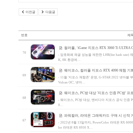
이전글
다음글
번호
제
컬러풀, ‘iGame 지포스 RTX 3060 Ti ULTRA O
70
- 암호화폐 채굴 성능을 제한한 LHR(lite hash rate) 제
K, 8K 환경에…
웨이코스, 컬러풀 지포스 RTX 4090 체험 기
69
- 11월 '지포스 체험존' 운영, G-STAR 2022 넷마블 
Vulcan OC', 넷마…
웨이코스, PC방 대상 '지포스 인증 PC방' 프
68
- 웨이코스, PC방 대상, 엔비디아 지포스 공식 인증 P
0…
파워컬러, 라데온 그래픽카드 구매 시 신작 게
67
- 2022년 8월 13일까지, PowerColor 라데온 RX 6000
lor 라데온 RX 6950 X…