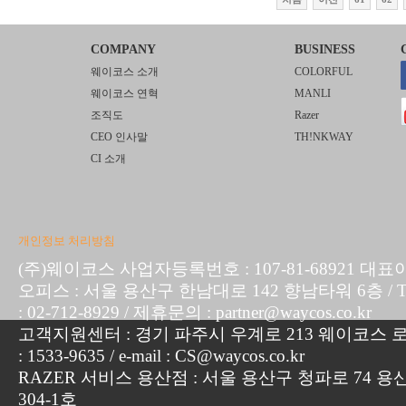
COMPANY
BUSINESS
웨이코스 소개
COLORFUL
웨이코스 연혁
MANLI
조직도
Razer
CEO 인사말
TH!NKWAY
CI 소개
개인정보 처리방침
(주)웨이코스 사업자등록번호 : 107-81-68921 대표
오피스 : 서울 용산구 한남대로 142 향남타워 6층 / TEL :
: 02-712-8929 / 제휴문의 : partner@waycos.co.kr
고객지원센터 : 경기 파주시 우계로 213 웨이코스 로지
: 1533-9635 / e-mail : CS@waycos.co.kr
RAZER 서비스 용산점 : 서울 용산구 청파로 74 용
304-1호