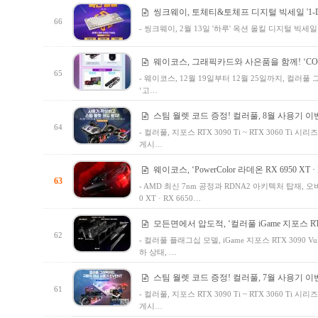
씽크웨이, 토체티&토체프 디지털 빅세일 '1-D
66
- 씽크웨이, 2월 13일 '하루' 옥션 올킬 디지털 빅
웨이코스, 그래픽카드와 사은품을 함께! ‘COLOR
65
- 웨이코스, 12월 19일부터 12월 25일까지, 컬러풀 그래
‘고…
스팀 월렛 코드 증정! 컬러풀, 8월 사용기 이
64
- 컬러풀, 지포스 RTX 3090 Ti ~ RTX 3060 
게시…
웨이코스, ‘PowerColor 라데온 RX 6950 XT · RX
63
- AMD 최신 7nm 공정과 RDNA2 아키텍처 탑재, 오버 클럭
0 XT · RX 6650…
모든면에서 압도적, ‘컬러풀 iGame 지포스 RTX 3
62
- 컬러풀 플래그십 모델, iGame 지포스 RTX 3090 
하 상태, …
스팀 월렛 코드 증정! 컬러풀, 7월 사용기 이
61
- 컬러풀, 지포스 RTX 3090 Ti ~ RTX 3060 
게시…