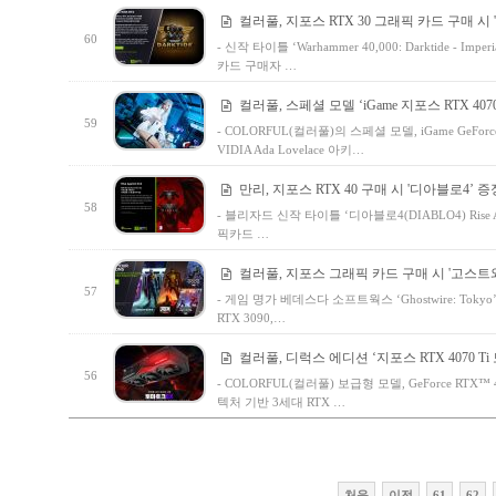
컬러풀, 지포스 RTX 30 그래픽 카드 구매 시 
60
- 신작 타이틀 ‘Warhammer 40,000: Darktide - Imp
카드 구매자 …
컬러풀, 스페셜 모델 ‘iGame 지포스 RTX 4070 T
59
- COLORFUL(컬러풀)의 스페셜 모델, iGame GeForce
VIDIA Ada Lovelace 아키…
만리, 지포스 RTX 40 구매 시 '디아블로4’ 증
58
- 블리자드 신작 타이틀 ‘디아블로4(DIABLO4) Rise A
픽카드 …
컬러풀, 지포스 그래픽 카드 구매 시 '고스트
57
- 게임 명가 베데스다 소프트웍스 ‘Ghostwire: Tokyo’와
RTX 3090,…
컬러풀, 디럭스 에디션 ‘지포스 RTX 4070 Ti
56
- COLORFUL(컬러풀) 보급형 모델, GeForce RTX™ 4
텍처 기반 3세대 RTX …
처음
이전
61
62