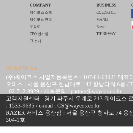
COMPANY
BUSINESS
웨이코스 소개
COLORFUL
웨이코스 연혁
MANLI
조직도
Razer
CEO 인사말
TH!NKWAY
CI 소개
개인정보 처리방침
(주)웨이코스 사업자등록번호 : 107-81-68921 대표
오피스 : 서울 용산구 한남대로 142 향남타워 6층 / TEL :
: 02-712-8929 / 제휴문의 : partner@waycos.co.kr
고객지원센터 : 경기 파주시 우계로 213 웨이코스 로지
: 1533-9635 / e-mail : CS@waycos.co.kr
RAZER 서비스 용산점 : 서울 용산구 청파로 74 용
304-1호