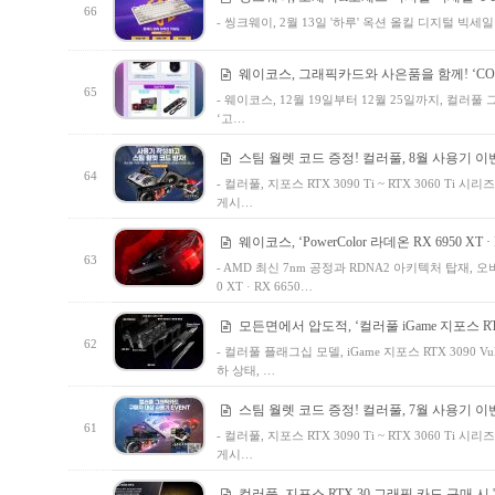
66
- 씽크웨이, 2월 13일 '하루' 옥션 올킬 디지털 빅
웨이코스, 그래픽카드와 사은품을 함께! ‘COLOR
65
- 웨이코스, 12월 19일부터 12월 25일까지, 컬러풀 그래
‘고…
스팀 월렛 코드 증정! 컬러풀, 8월 사용기 이
64
- 컬러풀, 지포스 RTX 3090 Ti ~ RTX 3060 
게시…
웨이코스, ‘PowerColor 라데온 RX 6950 XT · RX
63
- AMD 최신 7nm 공정과 RDNA2 아키텍처 탑재, 오버 클럭
0 XT · RX 6650…
모든면에서 압도적, ‘컬러풀 iGame 지포스 RTX 3
62
- 컬러풀 플래그십 모델, iGame 지포스 RTX 3090 
하 상태, …
스팀 월렛 코드 증정! 컬러풀, 7월 사용기 이
61
- 컬러풀, 지포스 RTX 3090 Ti ~ RTX 3060 
게시…
컬러풀, 지포스 RTX 30 그래픽 카드 구매 시 