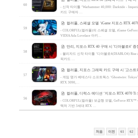
60
- 신작 타이틀 ‘Warhammer 40,000: Darktide - Imp
카드 구매자 …
컬러풀, 스페셜 모델 ‘iGame 지포스 RTX 4070 T
59
- COLORFUL(컬러풀)의 스페셜 모델, iGame GeForce
VIDIA Ada Lovelace 아키…
만리, 지포스 RTX 40 구매 시 '디아블로4’ 증
58
- 블리자드 신작 타이틀 ‘디아블로4(DIABLO4) Rise A
픽카드 …
컬러풀, 지포스 그래픽 카드 구매 시 '고스트
57
- 게임 명가 베데스다 소프트웍스 ‘Ghostwire: Tokyo’와
RTX 3090,…
컬러풀, 디럭스 에디션 ‘지포스 RTX 4070 Ti
56
- COLORFUL(컬러풀) 보급형 모델, GeForce RTX™ 4
텍처 기반 3세대 RTX …
처음
이전
61
62