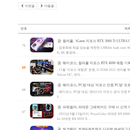
이전글
다음글
번호
제
컬러풀, ‘iGame 지포스 RTX 3060 Ti ULTRA O
70
- 암호화폐 채굴 성능을 제한한 LHR(lite hash rate) 제
K, 8K 환경에…
웨이코스, 컬러풀 지포스 RTX 4090 체험 기
69
- 11월 '지포스 체험존' 운영, G-STAR 2022 넷마블 
Vulcan OC', 넷마…
웨이코스, PC방 대상 '지포스 인증 PC방' 프
68
- 웨이코스, PC방 대상, 엔비디아 지포스 공식 인증 P
0…
파워컬러, 라데온 그래픽카드 구매 시 신작 게
67
- 2022년 8월 13일까지, PowerColor 라데온 RX 6000
lor 라데온 RX 6950 X…
씽크웨이, 토체티&토체프 디지털 빅세일 '1-D