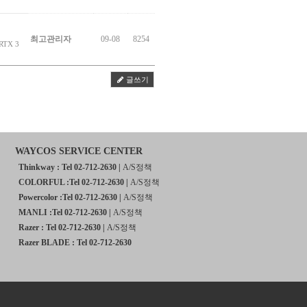
최고관리자
09-08
8254
RTX 3
글쓰기
WAYCOS SERVICE CENTER
Thinkway : Tel 02-712-2630 |
A/S정책
COLORFUL :Tel 02-712-2630 |
A/S정책
Powercolor :Tel 02-712-2630 |
A/S정책
MANLI :Tel 02-712-2630 |
A/S정책
Razer : Tel 02-712-2630 |
A/S정책
Razer BLADE : Tel 02-712-2630