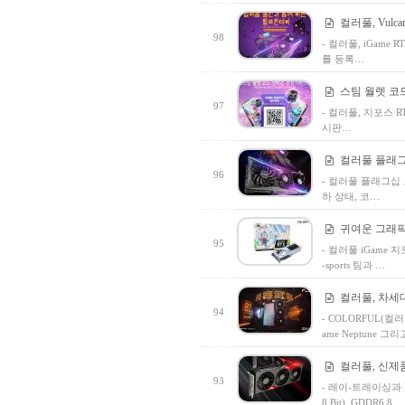
컬러풀, Vul
98
- 컬러풀, iGame 
를 등록…
스팀 월렛 코드
97
- 컬러풀, 지포스 R
시판…
컬러풀 플래그십, 
96
- 컬러풀 플래그십 모
하 상태, 코…
귀여운 그래픽카드, 
95
- 컬러풀 iGame 지포스
-sports 팀과 …
컬러풀, 차세대 
94
- COLORFUL(컬러풀)
ame Neptune 
컬러풀, 신제품 
93
- 레이-트레이싱과 DL
8 Bit), GDDR6 8…