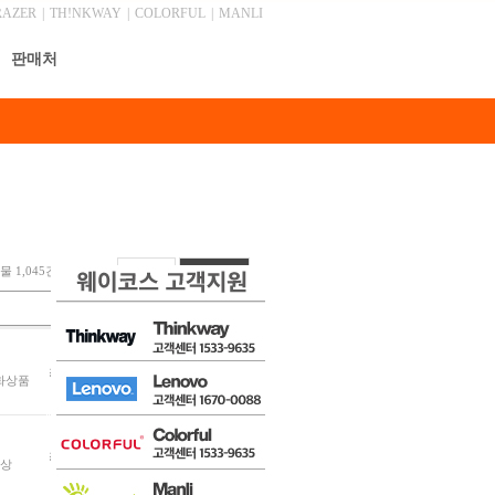
RAZER
|
TH!NKWAY
|
COLORFUL
|
MANLI
판매처
 1,045건, 최근 0 건
안내
글쓰기
글쓴이
날짜
조회
최고관리자
12-01
8443
문화상품
최고관리자
09-02
8438
대상