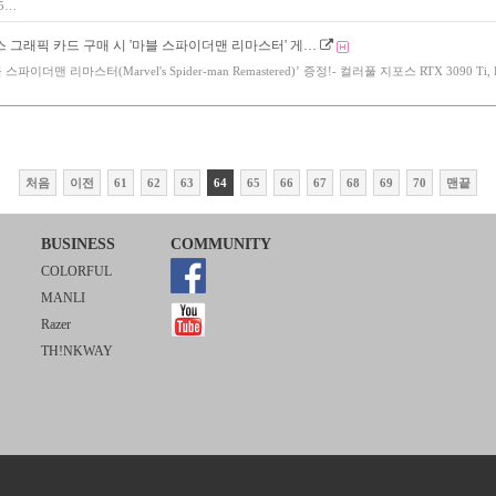
5…
스 그래픽 카드 구매 시 '마블 스파이더맨 리마스터' 게…
파이더맨 리마스터(Marvel's Spider-man Remastered)’ 증정!- 컬러풀 지포스 RTX 3090 Ti, 
처음
이전
61
62
63
64
65
66
67
68
69
70
맨끝
BUSINESS
COMMUNITY
COLORFUL
MANLI
Razer
TH!NKWAY