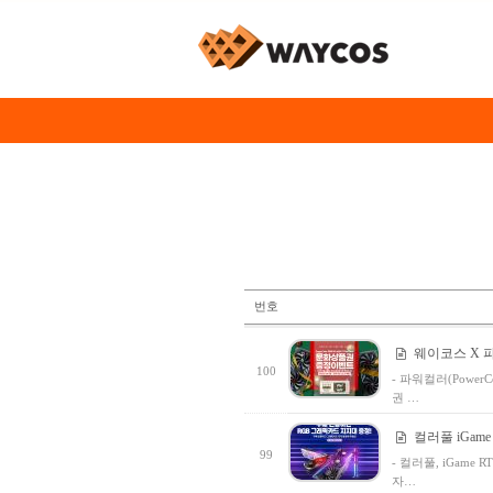
번호
웨이코스 X 파
100
- 파워컬러(Power
권 …
컬러풀 iGam
99
- 컬러풀, iGam
자…