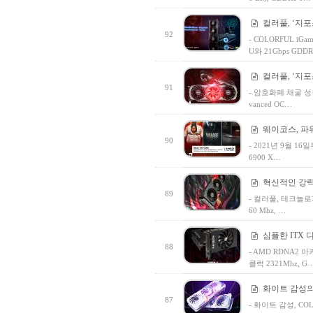
컬러풀, ‘지포스
92
- COLORFUL iGam
U와 21Gbps GDD
컬러풀, ‘지포스
91
- 암호화폐 채굴 성능을
vanced OC…
웨이코스, 파
90
- 2021년 9월 1
6900 X…
혁신적인 강력함,
89
- 컬러풀, 테크놀로지(C
60 Mhz, …
심플한 ITX 디자
88
- AMD RDNA2 아
클럭 2321Mhz, G
화이트 감성의 신제
87
- 화이트 감성, COLOR