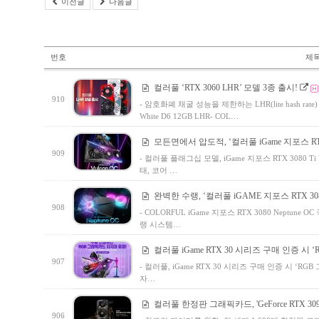
이전글
다음글
번호
제
컬러풀 ‘RTX 3060 LHR’ 모델 3종 출시!
910
- 암호화폐 채굴 성능을 제한하는 LHR(lite hash rate)
White D6 12GB LHR- COL…
모든면에서 압도적, ‘컬러풀 iGame 지포스 RTX 30
909
- 컬러풀 플래그십 모델, iGame 지포스 RTX 3080 T
태, 코어 …
완벽한 수랭, ‘컬러풀 iGAME 지포스 RTX 3080 
908
- COLORFUL iGame 지포스 RTX 3080 Neptun
랭 시스템…
컬러풀 iGame RTX 30 시리즈 구매 인증 시
907
- 컬러풀, iGame RTX 30 시리즈 구매 인증 시 
자…
컬러풀 한정판 그래픽카드, 'GeForce RTX 309
906