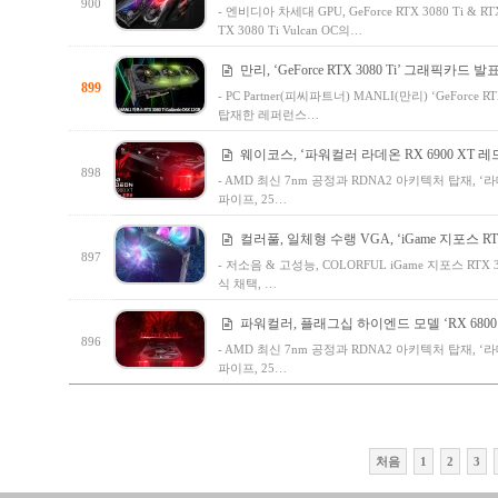
900
- 엔비디아 차세대 GPU, GeForce RTX 3080 Ti & 
TX 3080 Ti Vulcan OC의…
만리, ‘GeForce RTX 3080 Ti’ 그래픽카드 발표
899
- PC Partner(피씨파트너) MANLI(만리) ‘GeForce RT
탑재한 레퍼런스…
웨이코스, ‘파워컬러 라데온 RX 6900 XT 
898
- AMD 최신 7nm 공정과 RDNA2 아키텍처 탑재, ‘라
파이프, 25…
컬러풀, 일체형 수랭 VGA, ‘iGame 지포스 RTX 3
897
- 저소음 & 고성능, COLORFUL iGame 지포스 RTX
식 채택, …
파워컬러, 플래그십 하이엔드 모델 ‘RX 6800 
896
- AMD 최신 7nm 공정과 RDNA2 아키텍처 탑재, ‘라
파이프, 25…
처음
1
2
3