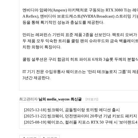
엔비디아 암페어(Ampere) 아키텍처로 구동되는 RTX 3080 Ti는
A Reflex), 엔비디아 브로드캐스트(NVIDIA Broadcast)
등을 통해 획기적인 성능과 충실도를 제공한다.
만리는 레퍼런스 기반의 표준 제품 2종을 선보인다. 팩토리 오버가 적용된 Manl
두 제품 모두 익숙한 트리플 쿨링 팬의 슈라우드와 금속 백플레이트가
치한 외형이 특징이다.
쿨링 설루션은 구리 합금의 히트 파이프 6개와 3슬롯 두께의 분할
IT 기기 전문 수입유통사 웨이코스는 ‘만리 테크놀로지 그룹’의 
3년간 제공한다.
최고관리자
님의 media_waycos 최신글
[더보기]
[2025-12-18] 씽크웨이, 곰돌찡이랑 토끼찡 에디션 출시
[2025-11-22] 씽크웨이, 던전앤파이터 20주년 기념 키보드 패키지
[2025-08-19] 웨이코스, 컬러풀 지포스 RTX 50 구매 시 '보더랜