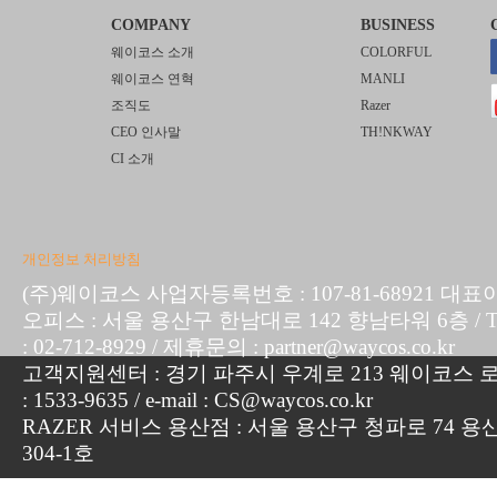
COMPANY
BUSINESS
웨이코스 소개
COLORFUL
웨이코스 연혁
MANLI
조직도
Razer
CEO 인사말
TH!NKWAY
CI 소개
개인정보 처리방침
(주)웨이코스 사업자등록번호 : 107-81-68921 대표
오피스 : 서울 용산구 한남대로 142 향남타워 6층 / TEL :
: 02-712-8929 / 제휴문의 : partner@waycos.co.kr
고객지원센터 : 경기 파주시 우계로 213 웨이코스 로지
: 1533-9635 / e-mail : CS@waycos.co.kr
RAZER 서비스 용산점 : 서울 용산구 청파로 74 용
304-1호