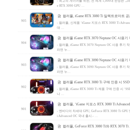
- 최고의 게이머를 위한, 전 세계 1,000대 한정판 그래픽카
e RTX 3090 GPU …
컬러풀, iGame RTX 3080 Ti 일렉트로마트 
905
- 컬러풀, 신제품 ‘iGame 지포스 RTX 3080 Ti 
대 …
컬러풀 iGame RTX 3070 Neptune OC 사용
904
- 컬러풀, iGame RTX 3070 Neptuen OC 사용
라면 누…
컬러풀 iGame RTX 3090 Neptune OC 사용
903
- 컬러풀, iGame RTX 3090 Neptuen OC 사용
라면 누…
컬러풀 iGame RTX 3080 Ti 구매 인증 시 SS
902
- 컬러풀, iGame RTX 3080 Ti 제품 구매 인증 
나 …
컬러풀, ‘iGame 지포스 RTX 3080 Ti Advance
901
- 엔비디아 차세대 GPU, GeForce RTX 3080 Ti GP
i Advanced OC 국내 출시.- …
컬러풀, GeForce RTX 3080 Ti와 RTX 3070