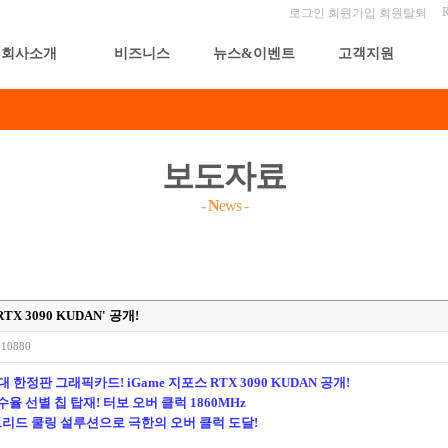
로그인
회원가입
회원탈퇴
회사소개
비즈니스
뉴스&이벤트
고객지원
보도자료
-
N
ews
-
X 3090 KUDAN' 공개!
10880
대 한정판 그래픽카드! iGame 지포스 RTX 3090 KUDAN 공개!
PU 고수율 선별 칩 탑재! 터보 오버 클럭 1860MHz
브리드 쿨링 설루션으로 극한의 오버 클럭 도달!