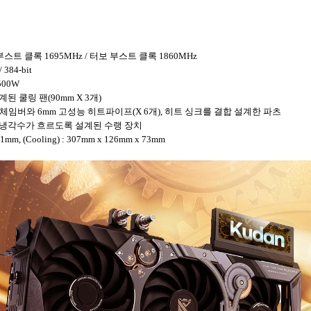
 부스트 클록 1695MHz / 터보 부스트 클록 1860MHz
384-bit
500W
 설계된 쿨링 팬(90mm X 3개)
e : 베이퍼 체임버와 6mm 고성능 히트파이프(X 6개), 히트 싱크를 결합 설계한 파츠
 사이로 냉각수가 흐르도록 설계된 수랭 장치
61mm, (Cooling) : 307mm x 126mm x 73mm