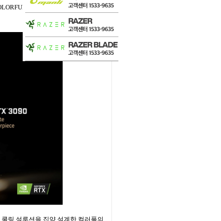
RFUL iGame 지포스 RTX 3090 KU
탁월한 쿨링 설루션을 집약 설계한 컬러풀의