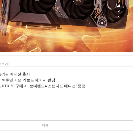
더보기]
랑 토끼찡 에디션 출시
이터 20주년 기념 키보드 패키지 펀딩
포스 RTX 50 구매 시 '보더랜드4 스탠다드 에디션’ 증정
제목