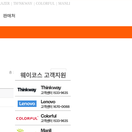
RAZER
|
TH!NKWAY
|
COLORFUL
|
MANLI
판매처
총 게시물 1,045건, 최근 0 건
안내
목록
글쓰기