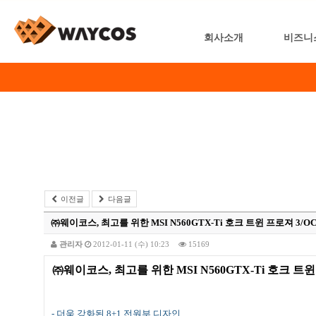
회사소개
비즈니
이전글
다음글
㈜웨이코스, 최고를 위한 MSI N560GTX-Ti 호크 트윈 프로져 3/O
관리자
2012-01-11 (수) 10:23
15169
㈜웨이코스
,
최고를 위한
MSI N560GTX-Ti
호크 트윈
-
더욱 강화된
8+1
전원부 디자인