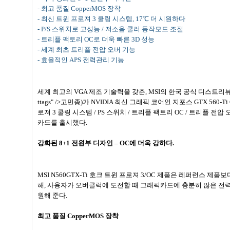
-
최고 품질
CopperMOS
장착
-
최신 트윈 프로져
3
쿨링 시스템
, 17
℃ 더 시원하다
- P/S
스위치로 고성능
/
저소음 쿨러 동작모드 조절
-
트리플 팩토리
OC
로 더욱 빠른
3D
성능
-
세계 최초 트리플 전압 오버 기능
-
효율적인
APS
전력관리 기능
세계 최고의
VGA
제조 기술력을 갖춘
, MSI
의 한국 공식 디스트리
ttags" />
고민종
)
가
NVIDIA
최신 그래픽 코어인 지포스
GTX 560-Ti
로져
3
쿨링 시스템
/ PS
스위치
/
트리플 팩토리
OC /
트리플 전압 
카드를 출시했다
.
강화된
8+1
전원부 디자인
– OC
에 더욱 강하다
.
MSI N560GTX-Ti
호크 트윈 프로져
3/OC
제품은 레퍼런스 제품보
해
,
사용자가 오버클럭에 도전할 때 그래픽카드에 충분히 많은 전력을
원해 준다
.
최고 품질
CopperMOS
장착