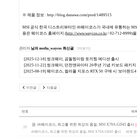
※ 제품 정보
: http://blog.danawa.com/prod/1489515
MSI
공식 한국 디스트리뷰터인 ㈜웨이코스가 국내에 유통하는
MS
용은 웨이코스 홈페이지
(
http://www.waycos.co.kr
/ 02-712-8999)
을
관리자
님의 media_waycos 최신글
[더보기]
[2025-12-18] 씽크웨이, 곰돌찡이랑 토끼찡 에디션 출시
[2025-11-22] 씽크웨이, 던전앤파이터 20주년 기념 키보드 패키지
[2025-08-19] 웨이코스, 컬러풀 지포스 RTX 50 구매 시 '보더랜
이전글
다음글
번호
제
㈜웨이코스, 최고를 위한 최강의 품질, MSI X79A-GD45 출시
25
㈜웨이코스, 최고를 위한 최강의 품질, MSI X79A-GD45 출시 세계 정