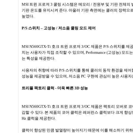
MSI
트윈 프로져
3
쿨링 시스템은 메모리
/
전원부 및 기판 전체의
기판 온도를 유지시켜 준다
.
아울러 기판 측면에는 쿨러의 장력으로
높였다
.
P/S
스위치
–
고성능
/
저소음 쿨링 모드 제어
MSI N560GTX-Ti
호크 트윈 프로져
3/OC
제품은
P/S
스위치를 제공
치는 사용자가 직접 조작할 수 있으며
, Performance (
고성능
)
모드는
는 특성을 제공한다
.
사용자의 취향에 따라
P/S
스위치를 통해 쿨러의 동작 환경을 제어
성능을 제공받을 수 있으며
,
저소음
PC
구현에 관심이 높은 사용자
트리플 팩토리 클럭
-
더욱 빠른
3D
성능
MSI N560GTX-Ti
호크 트윈 프로져
3/OC
제품은 팩토리 오버로 
감할 수 있다
.
본 제품의 코어 클럭은 레퍼런스 클럭보다 크게 향상
Hz
클럭을 제공한다
.
클럭이 향상된 만큼 발열량이 높아지기 때문에 이를 해소하기 위하