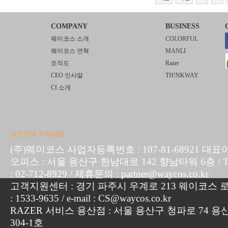
COMPANY
BUSINESS
웨이코스 소개
COLORFUL
웨이코스 연혁
MANLI
조직도
Razer
CEO 인사말
TH!NKWAY
CI 소개
개인정보 처리방침
(주)웨이코스 사업자등록번호 : 107-81-68921 대표
오피스 : 서울 용산구 한남대로 142 향남타워 6층 / TEL :
: 02-712-8929 / 제휴문의 : partner@waycos.co.kr
고객지원센터 : 경기 파주시 우계로 213 웨이코스 로지
: 1533-9635 / e-mail : CS@waycos.co.kr
RAZER 서비스 용산점 : 서울 용산구 청파로 74 용
304-1호