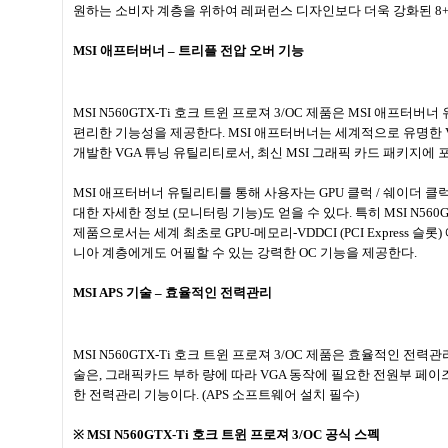
원하는 소비자 계층을 위하여 레퍼런스 디자인보다 더욱 강화된
8
MSI
애프터버너
–
트리플 전압 오버 기능
MSI N560GTX-Ti
호크 트윈 프로져
3/OC
제품은
MSI
애프터버너 
편리한 기능성을 제공한다
. MSI
애프터버너는 세계적으로 유명한
개발한
VGA
튜닝 유틸리티로서
,
최신
MSI
그래픽 카드 패키지에 
MSI
애프터버너 유틸리티를 통해 사용자는
GPU
클럭
/
쉐이더 클
대한 자세한 정보
(
모니터링 기능
)
도 얻을 수 있다
.
특히
MSI N560
제품으로서는 세계 최초로
GPU-
메모리
-VDDCI (PCI Express
슬롯
)
니아 계층에게도 어필할 수 있는 강력한
OC
기능을 제공한다
.
MSI APS
기술
–
효율적인 전력관리
MSI N560GTX-Ti
호크 트윈 프로져
3/OC
제품은 효율적인 전력관
술은
,
그래픽카드 부하 량에 따라
VGA
동작에 필요한 전원부 페이즈
한 전력관리 기능이다
. (APS
소프트웨어 설치 필수
)
※
MSI N560GTX-Ti
호크 트윈 프로져
3/OC
공식 스펙