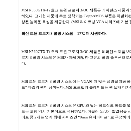
MSI N560GTX-Ti
호크 트윈 프로져
3/OC
제품은 레퍼런스 제품과
하였다
.
고가형 제품에 주로 장착되는
CopperMOS
부품은 차별화된
상된 놀라운 특성을 제공한다
. (MSI
라이트닝
VGA
시리즈에 기본 
최신 트윈 프로져
3
쿨링 시스템
– 17
℃ 더 시원하다
.
MSI N560GTX-Ti
호크 트윈 프로져
3/OC
제품은 레퍼런스 제품보
로져
3
쿨링 시스템은
MSI
가 자체 개발한 고유의 쿨링 솔루션으로
다
.
MSI
트윈 프로져
3
쿨링 시스템에는
VGA
에 더 많은 풍량을 제공
드
”
타입의 팬이 장착된다
. MSI
프로펠러 블레이드는 팬 날개 디자인
MSI
트윈 프로져
3
쿨링 시스템은
GPU
와 닿는 히트싱크 파트를 
도금 코팅 역시 기본적으로 적용하였다
.
아울러
GPU
의 발열량을 
이프 중
2
개는 업계 최대 사이즈인
“8mm
슈퍼파이프
”
로 구성하여