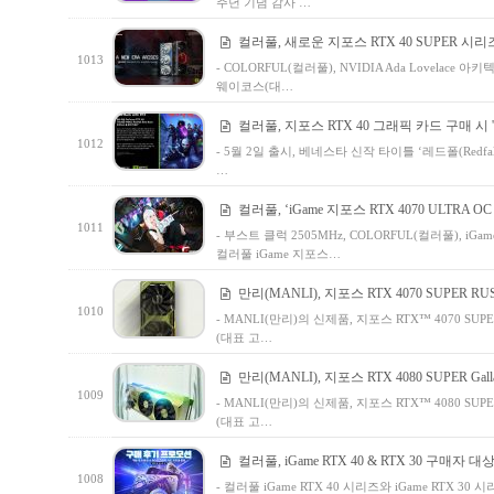
주년 기념 감사 …
컬러풀, 새로운 지포스 RTX 40 SUPER 시
1013
- COLORFUL(컬러풀), NVIDIA Ada Lovelac
웨이코스(대…
컬러풀, 지포스 RTX 40 그래픽 카드 구매 시 '레
1012
- 5월 2일 출시, 베네스타 신작 타이틀 ‘레드폴(Redfall)
…
컬러풀, ‘iGame 지포스 RTX 4070 ULTRA OC 
1011
- 부스트 클럭 2505MHz, COLORFUL(컬러풀), iGame
컬러풀 iGame 지포스…
만리(MANLI), 지포스 RTX 4070 SUPER RU
1010
- MANLI(만리)의 신제품, 지포스 RTX™ 4070 
(대표 고…
만리(MANLI), 지포스 RTX 4080 SUPER Gall
1009
- MANLI(만리)의 신제품, 지포스 RTX™ 4080 
(대표 고…
컬러풀, iGame RTX 40 & RTX 30 구매자 
1008
- 컬러풀 iGame RTX 40 시리즈와 iGame RTX