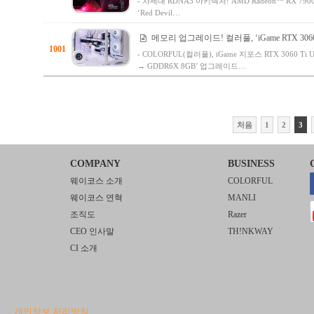
- 차세대 RDNA3 아키텍처! AMD Radeon™ RX 79
‘Red Devil…
메모리 업그레이드! 컬러풀, ‘iGame RTX 3060 T
1001
- COLORFUL(컬러풀), iGame 지포스 RTX 3060 Ti 
→ GDDR6X 8GB’ 업그레이드…
처음
1
2
3
COMPANY
BUSINESS
웨이코스 소개
COLORFUL
웨이코스 연혁
MANLI
조직도
Razer
CEO 인사말
TH!NKWAY
CI 소개
개인정보 처리방침