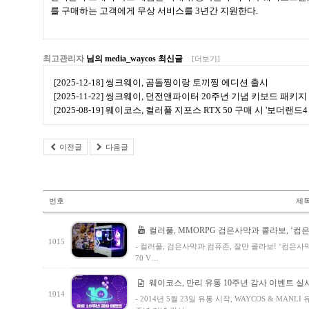
를 구매하는 고객에게 무상 서비스를 3년간 지원한다.
최고관리자
님의 media_waycos 최신글
[더보기]
[2025-12-18] 씽크웨이, 곰돌찡이랑 토끼찡 에디션 출시
[2025-11-22] 씽크웨이, 던전앤파이터 20주년 기념 키보드 패키지
[2025-08-19] 웨이코스, 컬러풀 지포스 RTX 50 구매 시 '보더랜
이전글
다음글
번호
제
컬러풀, MMORPG 검은사막과 콜라보, ‘컴은
1015
- 컬러풀, 검은사막과 컴퓨존, 잘만 콜라보! ‘컴은사막 PC’
70 V…
웨이코스, 만리 유통 10주년 감사 이벤트 실
1014
- 2014년 5월 23일 유통 시작, WAYCOS & MANLI