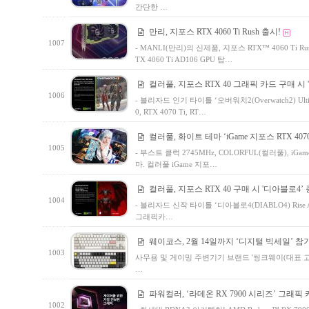
간단한 …
만리, 지포스 RTX 4060 Ti Rush 출시!
1007
- MANLI(만리)의 신제품, 지포스 RTX™ 4060 Ti Rush
TX 4060 Ti AD106 GPU 탑…
컬러풀, 지포스 RTX 40 그래픽 카드 구매 시
1006
- 블리자드 인기 타이틀 ‘오버워치2(Overwatch2) Ultimat
0, RTX 4070 Ti, RT…
컬러풀, 화이트 테마 ‘iGame 지포스 RTX 4070 T
1005
- 부스트 클럭 2745MHz, COLORFUL(컬러풀), iGame 
마. 컬러풀 iGame 지포…
컬러풀, 지포스 RTX 40 구매 시 '디아블로4’ 
1004
- 블리자드 신작 타이틀 ‘디아블로4(DIABLO4) Rise A
그래픽카…
웨이코스, 2월 14일까지 ‘디지털 빅세일’ 참
1003
사무용 및 게이밍 주변기기 브랜드 '씽크웨이(대표 고민
…
파워컬러, ‘라데온 RX 7900 시리즈’ 그래픽
1002