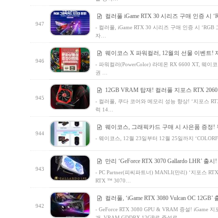
컬러풀 iGame RTX 30 시리즈 구매 인증 시
947
- 컬러풀, iGame RTX 30 시리즈 구매 인증 시 
자…
웨이코스 X 파워컬러, 12월의 선물 이벤트! 
946
- 파워컬러(PowerColor) 라데온 RX 6600 XT,
권 …
12GB VRAM 탑재! 컬러풀 지포스 RTX 206
945
- 컬러풀, 쿠다 코어와 메모리 성능 향상! ‘지포스 RTX 2
럭 14…
웨이코스, 그래픽카드 구매 시 사은품 증정! 두 번
944
- 웨이코스, 12월 23일부터 12월 25일까지 ‘COLORF
만리 ‘GeForce RTX 3070 Gallardo LHR’ 출시!
943
- PC Partner(피씨파트너) MANLI(만리) ‘지포스 RTX
RTX ™ 3070…
컬러풀, ‘iGame RTX 3080 Vulcan OC 12GB’
942
- GeForce RTX 3080 GPU & VRAM 증설! iGame 지
개, VRAM GDDRX 12GB로 증설로 …