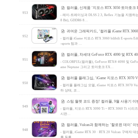
컬러풀, 신제품 ‘지포스 RTX 3050 토마호크 E
953
- 레이-트레이싱과 DLSS 2.3, Reflex 기능을 지원하는 
8 Bit), GDDR6 8…
귀여운 그래픽카드, ‘컬러풀 iGame RTX 3060 bilibi
952
- 컬러풀 iGame 지포스 RTX 3060 bilibili E-sport
-sports 팀과 …
컬러풀, 차세대 GeForce RTX 4090 및 RTX 
951
- COLORFUL(컬러풀), GeForce RTX® 4090 및 GeFor
ame Neptune 그리고 토마호크 EX…
컬러풀 플래그십, ‘iGame 지포스 RTX 3070 Vul
950
- 컬러풀 플래그십 모델, iGame 지포스 RTX 3070 V
하 상태, 코…
스팀 월렛 코드 증정! 컬러풀, 9월 사용기 이
949
- 컬러풀, 지포스 RTX 3090 Ti ~ RTX 3060 
시판…
컬러풀, Vulcan과 함께하는 ‘할로윈 데이’ 이
948
- 컬러풀, iGame RTX 30 · RTX 20 Vulcan 
를 등록…