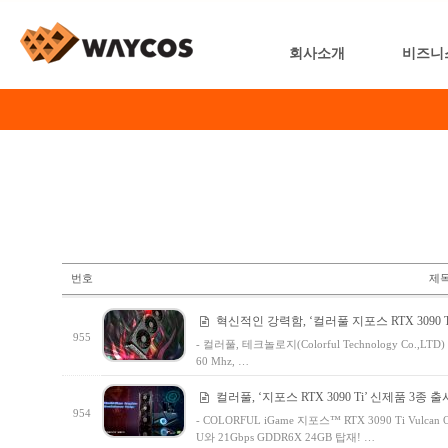
회사소개
비즈니
번호
제
혁신적인 강력함, ‘컬러풀 지포스 RTX 3090 T
955
- 컬러풀, 테크놀로지(Colorful Technology Co.,L
60 Mhz, …
컬러풀, ‘지포스 RTX 3090 Ti’ 신제품 3종 출
954
- COLORFUL iGame 지포스™ RTX 3090 Ti Vulcan 
U와 21Gbps GDDR6X 24GB 탑재! …