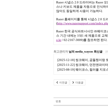
Razer
시냅스
2.0
드라이버는
Razer
모
스나 키보드 제품을 자동으로 인식하여
않아도 동일하게 사용이 가능하다
.
Razer
홈페이지를 통해 시냅스
2.0
드라
(
http://www.razersupport.com/index
Razer
한국 공식파트너사인 ㈜웨이코
스 기간 내에는
1
대
1
새 제품으로 교
o.kr
/ 02-2167-3009)
를 참조하면 된다
.
최고관리자
님의 media_waycos 최신글
[
[2025-12-18] 씽크웨이, 곰돌찡이
[2025-11-22] 씽크웨이, 던전앤파
[2025-08-19] 웨이코스, 컬러풀 지
이전글
다음글
번호