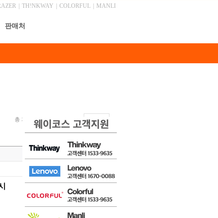
RAZER
|
TH!NKWAY
|
COLORFUL
|
MANLI
판매처
총 게시물 1,045건, 최근 0 건
안내
목록
글쓰기
시