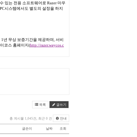
 수 있는 전용 소프트웨어로
Razer
마우
PC
시스템에서도 별도의 설정을 하지
은
1
년 무상 보증기간을 제공하며
,
서비
웨이코스 홈페이지
(
http://razer.
waycos.c
목록
글쓰기
총 게시물 1,045건, 최근 0 건
안내
글쓴이
날짜
조회