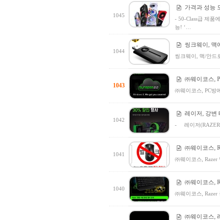
가격과 성능 모
1045
- 50-Class급 제
능! ‘…
씽크웨이, 맥에
1044
씽크웨이, 맥/안드로
㈜웨이코스, P
1043
㈜웨이코스, PC방에 
레이저, 강변
1042
- 레이저(RAZE
㈜웨이코스, R
1041
㈜웨이코스, Raze
㈜웨이코스, R
1040
㈜웨이코스, Raze
㈜웨이코스, 