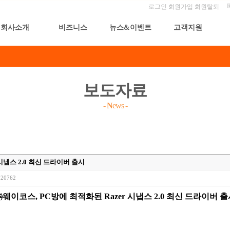
로그인
회원가입
회원탈퇴
회사소개
비즈니스
뉴스&이벤트
고객지원
보도자료
-
N
ews
-
시냅스 2.0 최신 드라이버 출시
20762
㈜웨이코스
, PC
방에 최적화된
Razer
시냅스
2.0
최신 드라이버 출