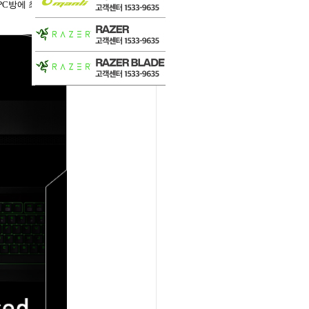
PC
방에 최적화된
Razer
시냅스
2.0
드