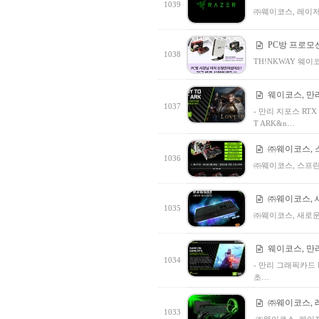
1039
㈜웨이코스, 레이저
PC방 프로모션
1038
TH!NKWAY 웨이코
웨이코스, 만
1037
- 만리 지포스 RTX 
T ARK&n…
㈜웨이코스, 
1036
㈜웨이코스, 스프린
㈜웨이코스, 새로
1035
㈜웨이코스, 새로운 슬
웨이코스, 만
1034
- 만리 그래픽카드 R
초…
㈜웨이코스, 
1033