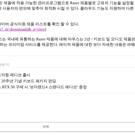
든 제품에 적용 가능한 관리프로그램으로
Razer
제품별로 고유의 기능을 설정할
 사용자의 편의에 맞추어 최적화 시킬 수 있다
.
클라우드 기능도 지원하여 다른
이버 공식지원 제품 리스트를 확인 할 수 있다
.
.php?_m=downloads&_a=view
)
스는 국내에 유통하는
Razer
제품에 대해 마우스는
2
년
/
키보드 및 오디오 제품
체하는 프리미엄 서비스를 제공한다
.
레이저 제품에 대한 보다 자세한 내용은 ㈜
더보기]
랑 토끼찡 에디션 출시
이터 20주년 기념 키보드 패키지 펀딩
포스 RTX 50 구매 시 '보더랜드4 스탠다드 에디션’ 증정
제목