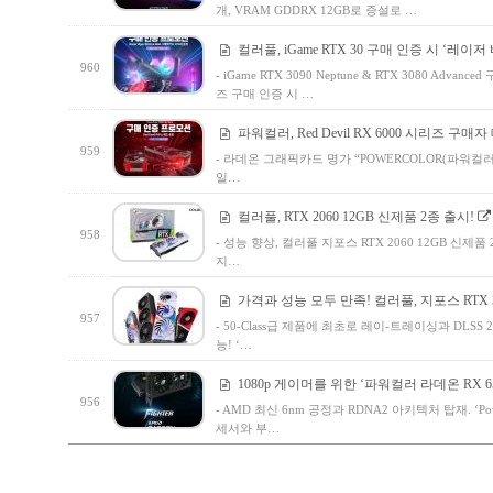
개, VRAM GDDRX 12GB로 증설로 …
컬러풀, iGame RTX 30 구매 인증 시 ‘레
960
- iGame RTX 3090 Neptune & RTX 3080 Advanc
즈 구매 인증 시 …
파워컬러, Red Devil RX 6000 시리즈 구
959
- 라데온 그래픽카드 명가 “POWERCOLOR(파워컬러)
일…
컬러풀, RTX 2060 12GB 신제품 2종 출시!
958
- 성능 향상, 컬러풀 지포스 RTX 2060 12GB 신제품 
지…
가격과 성능 모두 만족! 컬러풀, 지포스 RTX 
957
- 50-Class급 제품에 최초로 레이-트레이싱과 DLSS 2.
능! ‘…
1080p 게이머를 위한 ‘파워컬러 라데온 RX 6500 
956
- AMD 최신 6nm 공정과 RDNA2 아키텍처 탑재. ‘Powe
세서와 부…