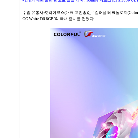
- 2개의 대형 쿨링 팬으로 발열 제어, ‘iGame 지포스 RTX 3050 ULT
수입 유통사 ㈜웨이코스(대표 고민종)는 “컬러풀 테크놀로지(Colorful Tec
OC White D6 8GB’의 국내 출시를 전했다.