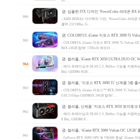
카…
심플한 ITX 디자인 ‘PowerColor 라데온 RX 64
966
- AMD RDNA2 아키텍처 기반, ‘PowerColor 라데온
클럭 2321Mhz, G…
COLORFUL iGame 지포스 RTX 3090 Ti Vulc
965
- COLORFUL iGame 지포스 RTX 3090 Ti Vulcan 
R6X 24GB 탑재! 1TB/s의 메모리 …
컬러풀, 'iGame RTX 3050 ULTRA DUO OC Wh
964
- 레이-트레이싱과 DLSS 2.3, Reflex 기능을 지원하는 5
Bit), GDDR6 8GB …
컬러풀, ‘지포스 RTX 3090 Ti’ 신제품 3종 출
963
- COLORFUL iGame 지포스™ RTX 3090 Ti Vulcan 
U와 21Gbps GDDR6X 24GB 탑재! …
컬러풀, 신제품 ‘지포스 RTX 3050 토마호크 E
962
- 레이-트레이싱과 DLSS 2.3, Reflex 기능을 지원하는 
8 Bit), GDDR6 8…
컬러풀, ‘iGame RTX 3080 Vulcan OC 12GB’
961
- GeForce RTX 3080 GPU & VRAM 증설! iGame 지