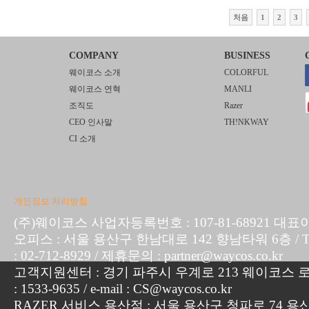
처음
1
2
3
COMPANY
BUSINESS
웨이코스 소개
COLORFUL
웨이코스 연혁
MANLI
조직도
Razer
CEO 인사말
TH!NKWAY
CI 소개
개인정보 처리방침
(주)웨이코스 사업자등록번호 : 107-81-68921 대표
오피스 : 서울 용산구 한남대로 142 향남타워 6층 / TEL :
: 02-712-8929 / 제휴문의 : partner@waycos.co.kr
고객지원센터 : 경기 파주시 우계로 213 웨이코스 로지
: 1533-9635 / e-mail : CS@waycos.co.kr
RAZER 서비스 용산점 : 서울 용산구 청파로 74 용