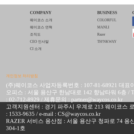
COMPANY
BUSINESS
웨이코스 소개
COLORFUL
웨이코스 연혁
MANLI
조직도
Razer
CEO 인사말
TH!NKWAY
CI 소개
개인정보 처리방침
(주)웨이코스 사업자등록번호 : 107-81-68921 대표
오피스 : 서울 용산구 한남대로 142 향남타워 6층 / TEL :
: 02-712-8929 / 제휴문의 : partner@waycos.co.kr
고객지원센터 : 경기 파주시 우계로 213 웨이코스 로지
: 1533-9635 / e-mail : CS@waycos.co.kr
RAZER 서비스 용산점 : 서울 용산구 청파로 74 용
304-1호