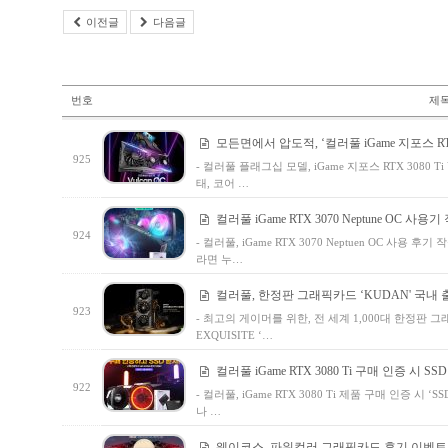
이전글
다음글
번호
제
모든면에서 압도적, ‘컬러풀 iGame 지포스 RTX 30
925
- 컬러풀 플래그십 모델, iGame 지포스 RTX 3080 T
태, 코어 …
컬러풀 iGame RTX 3070 Neptune OC 사용
924
- 컬러풀, iGame RTX 3070 Neptuen OC 사용
라면 누…
컬러풀, 한정판 그래픽카드 ‘KUDAN' 국내 
923
- 최고의 게이머를 위한, 전 세계 1,000대 한정판 그래픽카
EXQUISITE ‘…
컬러풀 iGame RTX 3080 Ti 구매 인증 시 SS
922
- 컬러풀, iGame RTX 3080 Ti 제품 구매 인증 
나 …
웨이코스, 파워컬러 그래픽카드 후기 이벤트