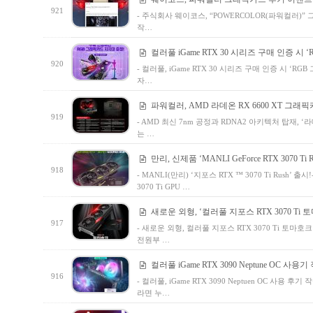
921
- 주식회사 웨이코스, “POWERCOLOR(파워컬러)”
작…
컬러풀 iGame RTX 30 시리즈 구매 인증 시
920
- 컬러풀, iGame RTX 30 시리즈 구매 인증 시 
자…
파워컬러, AMD 라데온 RX 6600 XT 그래픽
919
- AMD 최신 7nm 공정과 RDNA2 아키텍처 탑재, 
는 …
만리, 신제품 ‘MANLI GeForce RTX 3070 Ti 
918
- MANLI(만리) ‘지포스 RTX ™ 3070 Ti Rush’
3070 Ti GPU …
새로운 외형, ‘컬러풀 지포스 RTX 3070 Ti 
917
- 새로운 외형, 컬러풀 지포스 RTX 3070 Ti 토마호크
전원부 …
컬러풀 iGame RTX 3090 Neptune OC 사용
916
- 컬러풀, iGame RTX 3090 Neptuen OC 사용
라면 누…