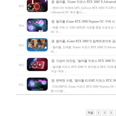
컬러풀, ‘iGame 지포스 RTX 3080 Ti Advance
915
- 엔비디아 차세대 GPU, GeForce RTX 3080 Ti GP
i Advanced OC 국내 출시.- …
컬러풀 iGame RTX 3090 Neptune OC 구매 
914
- 제품 구매 시 ‘SSD 480GB’ 사은품 증정 프로모션-
OC 구…
컬러풀, iGame RTX 3080 Ti 일렉트로마트 
913
- 컬러풀, 신제품 ‘iGame 지포스 RTX 3080 Ti 
대 …
가성비 라인업, ‘컬러풀 지포스 RTX 3080 Ti
912
- 컬러풀 지포스 RTX 3080 Ti 토마호크 D6X 12GB
구성- 히트…
완벽한 수랭, ‘컬러풀 iGAME 지포스 RTX 3080 
911
- COLORFUL iGame 지포스 RTX 3080 Neptun
랭 시스템…
처음
1
2
3