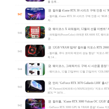
를 등록…
컬러풀 iGame RTX 30 시리즈 구매 인증 시
947
- 컬러풀, iGame RTX 30 시리즈 구매 인증 시 
자…
웨이코스 X 파워컬러, 12월의 선물 이벤트! 
946
- 파워컬러(PowerColor) 라데온 RX 6600 XT,
권 …
12GB VRAM 탑재! 컬러풀 지포스 RTX 206
945
- 컬러풀, 쿠다 코어와 메모리 성능 향상! ‘지포스 RTX 2
럭 14…
웨이코스, 그래픽카드 구매 시 사은품 증정! 두 번
944
- 웨이코스, 12월 23일부터 12월 25일까지 ‘COLORF
만리 ‘GeForce RTX 3070 Gallardo LHR’ 출시!
943
- PC Partner(피씨파트너) MANLI(만리) ‘지포스 RTX
RTX ™ 3070…
컬러풀, ‘iGame RTX 3080 Vulcan OC 12GB’
942
- GeForce RTX 3080 GPU & VRAM 증설! iGame 지