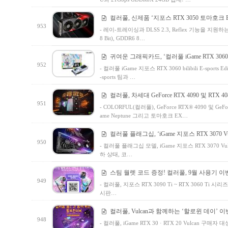
컬러풀, 신제품 ‘지포스 RTX 3050 토마호크 E
953
- 레이-트레이싱과 DLSS 2.3, Reflex 기능을 지원하는 
8 Bit), GDDR6 8…
귀여운 그래픽카드, ‘컬러풀 iGame RTX 3060 bilibi
952
- 컬러풀 iGame 지포스 RTX 3060 bilibili E-sport
-sports 팀과 …
컬러풀, 차세대 GeForce RTX 4090 및 RTX 
951
- COLORFUL(컬러풀), GeForce RTX® 4090 및 GeFor
ame Neptune 그리고 토마호크 EX…
컬러풀 플래그십, ‘iGame 지포스 RTX 3070 Vul
950
- 컬러풀 플래그십 모델, iGame 지포스 RTX 3070 V
하 상태, 코…
스팀 월렛 코드 증정! 컬러풀, 9월 사용기 이
949
- 컬러풀, 지포스 RTX 3090 Ti ~ RTX 3060 
시판…
컬러풀, Vulcan과 함께하는 ‘할로윈 데이’ 이
948
- 컬러풀, iGame RTX 30 · RTX 20 Vulcan 