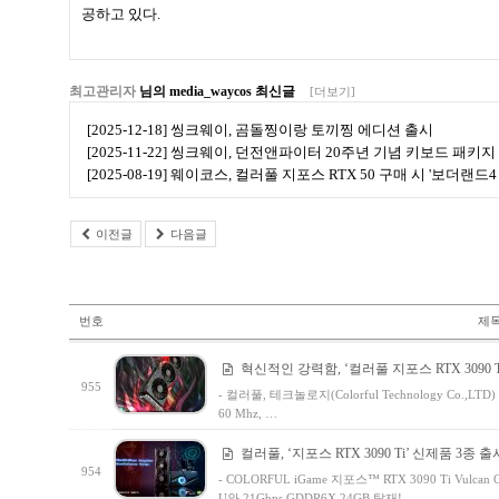
공하고 있다.
최고관리자
님의 media_waycos 최신글
[더보기]
[2025-12-18] 씽크웨이, 곰돌찡이랑 토끼찡 에디션 출시
[2025-11-22] 씽크웨이, 던전앤파이터 20주년 기념 키보드 패키지
[2025-08-19] 웨이코스, 컬러풀 지포스 RTX 50 구매 시 '보더랜
이전글
다음글
번호
제
혁신적인 강력함, ‘컬러풀 지포스 RTX 3090 T
955
- 컬러풀, 테크놀로지(Colorful Technology Co.,L
60 Mhz, …
컬러풀, ‘지포스 RTX 3090 Ti’ 신제품 3종 출
954
- COLORFUL iGame 지포스™ RTX 3090 Ti Vulcan 
U와 21Gbps GDDR6X 24GB 탑재! …