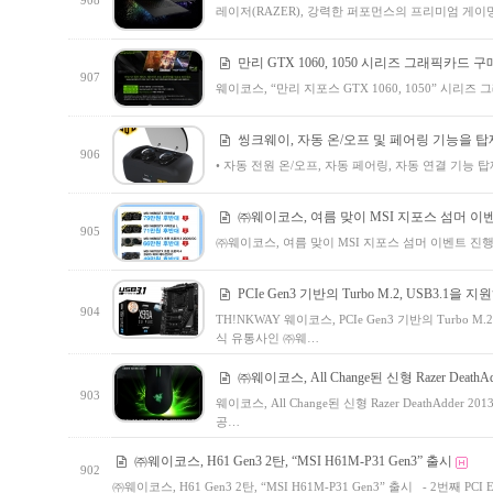
908
레이저(RAZER), 강력한 퍼포먼스의 프리미엄 게이밍 
만리 GTX 1060, 1050 시리즈 그래픽카드 
907
웨이코스, “만리 지포스 GTX 1060, 1050” 시
씽크웨이, 자동 온/오프 및 페어링 기능을 탑재
906
• 자동 전원 온/오프, 자동 페어링, 자동 연결 기능 
㈜웨이코스, 여름 맞이 MSI 지포스 섬머 이
905
㈜웨이코스, 여름 맞이 MSI 지포스 섬머 이벤트 진행
PCIe Gen3 기반의 Turbo M.2, USB3.1을 지
904
TH!NKWAY 웨이코스, PCIe Gen3 기반의 Turbo M.
식 유통사인 ㈜웨…
㈜웨이코스, All Change된 신형 Razer Death
903
웨이코스, All Change된 신형 Razer DeathAdder
공…
㈜웨이코스, H61 Gen3 2탄, “MSI H61M-P31 Gen3” 출시
902
㈜웨이코스, H61 Gen3 2탄, “MSI H61M-P31 Gen3” 출시 - 2번째 PC