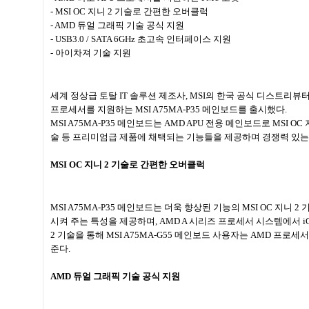
- MSI OC
지니
2
기술로 간편한 오버클럭
- AMD
듀얼 그래픽 기술 공식 지원
- USB3.0 / SATA 6GHz
초고속 인터페이스 지원
-
아이차져 기술 지원
세계 정상급 토탈
IT
솔루션 제조사
, MSI
의 한국 공식 디스트리뷰
프로세서를 지원하는
MSI A75MA-P35
메인보드를 출시했다
.
MSI A75MA-P35
메인보드는
AMD APU
전용 메인보드로
MSI OC
술 등 프리미엄급 제품에 채택되는 기능들을 제공하며 경쟁력 있는
MSI OC
지니
2
기술로 간편한 오버클럭
MSI A75MA-P35
메인보드는 더욱 향상된 기능의
MSI OC
지니
2
시켜 주는 특성을 제공하며
, AMD A
시리즈 프로세서 시스템에서
i
2
기술을 통해
MSI A75MA-G55
메인보드 사용자는
AMD
프로세서
준다
.
AMD
듀얼 그래픽 기술 공식 지원