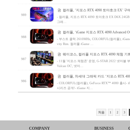
컬러풀, ‘지포스 RTX 4090 토마호크 EX’ 
989
- 컬러풀, 지포스 RTX 4090 토마호크 EX D6X 2
그래…
컬러풀, ‘iGame 지포스 RTX 4090 Advanced 
988
- 부스트 클럭 2610MHz, COLORFUL(컬러풀), iGame
vity Rim. 컬러풀 iGame …
웨이코스, 컬러풀 지포스 RTX 4090 체험 기
987
- 11월 '지포스 체험존' 운영, G-STAR 2022 넷마블 
Vulcan OC', 넷마…
컬러풀, 차세대 그래픽 카드 ‘지포스 RTX 408
986
- COLORFUL(컬러풀), GeForce RTX™ 4080 출시- 
시리즈 공개!- iGame 지…
처음
1
2
3
COMPANY
BUSINESS