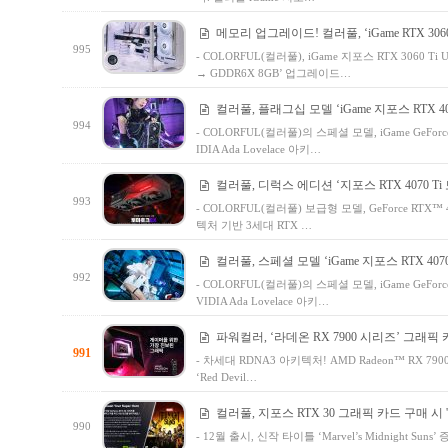
메모리 업그레이드! 컬러풀, ‘iGame RTX 3060 T
995
- COLORFUL(컬러풀), iGame 지포스 RTX 3060 Ti 
→ GDDR6X 8GB’ 업그레이드…
컬러풀, 플래그십 모델 ‘iGame 지포스 RTX 4070 
994
- COLORFUL(컬러풀)의 스페셜 모델, iGame GeForce
IDIA Ada Lovelace 아키…
컬러풀, 디럭스 에디션 ‘지포스 RTX 4070 Ti
993
- COLORFUL(컬러풀) 보급형 모델, GeForce RTX™ 4
텍처 기반 3세대 RTX …
컬러풀, 스페셜 모델 ‘iGame 지포스 RTX 4070 T
992
- COLORFUL(컬러풀)의 스페셜 모델, iGame GeForce
VIDIA Ada Lovelace 아키…
파워컬러, ‘라데온 RX 7900 시리즈’ 그래픽
991
- 차세대 RDNA3 아키텍처! AMD Radeon™ RX 79
‘Red Devil…
컬러풀, 지포스 RTX 30 그래픽 카드 구매 시
990
- 12월 출시, 신작 타이틀 ‘Marvel’s Midnight 