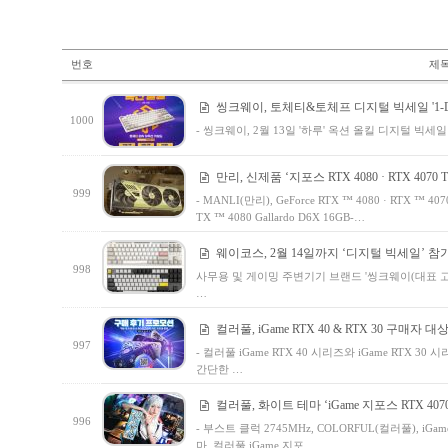
번호
제
씽크웨이, 토체티&토체프 디지털 빅세일 '1-D
1000
- 씽크웨이, 2월 13일 '하루' 옥션 올킬 디지털 빅
만리, 신제품 ‘지포스 RTX 4080 · RTX 4070 Ti 
999
- MANLI(만리), GeForce RTX ™ 4080 · RTX ™ 40
TX ™ 4080 Gallardo D6X 16GB-…
웨이코스, 2월 14일까지 ‘디지털 빅세일’ 참
998
사무용 및 게이밍 주변기기 브랜드 '씽크웨이(대표 고민
…
컬러풀, iGame RTX 40 & RTX 30 구매자 
997
- 컬러풀 iGame RTX 40 시리즈와 iGame RTX
간단한 …
컬러풀, 화이트 테마 ‘iGame 지포스 RTX 4070 T
996
- 부스트 클럭 2745MHz, COLORFUL(컬러풀), iGame 
마. 컬러풀 iGame 지포…