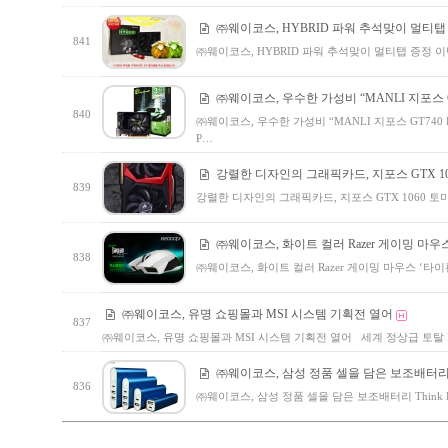
㈜웨이코스, HYBRID 파워 추석맞이 멀티탭
841
㈜웨이코스, HYBRID 파워 추석맞이 멀티탭 증정 
㈜웨이코스, 우수한 가성비 “MANLI 지포스 GT74
840
㈜웨이코스, 우수한 가성비 “MANLI 지포스 GT740 
P…
강렬한 디자인의 그래픽카드, 지포스 GTX 10
839
강렬한 디자인의 그래픽카드, 지포스 GTX 1060 
㈜웨이코스, 화이트 컬러 Razer 게이밍 마우
838
㈜웨이코스, 화이트 컬러 Razer 게이밍 마우스 ‘타이판
㈜웨이코스, 유명 쇼핑몰과 MSI 시스템 기획전 열어
837
㈜웨이코스, 유명 쇼핑몰과 MSI 시스템 기획전 열어 세계 정상급 토탈 I
㈜웨이코스, 삼성 정품 셀을 담은 보조배터리 Th
836
㈜웨이코스, 삼성 정품 셀을 담은 보조배터리 Think Li