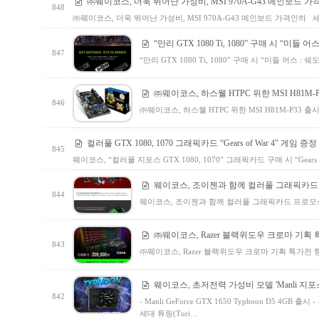
㈜웨이코스, 더욱 뛰어난 가성비, MSI 970A-G43 메인보드 
848
㈜웨이코스, 더욱 뛰어난 가성비, MSI 970A-G43 메인보드 가격인하 세
“만리 GTX 1080 Ti, 1080” 구매 시 “미들
847
“만리 GTX 1080 Ti, 1080” 구매 시 “미들 어스 
㈜웨이코스, 하스웰 HTPC 위한 MSI H81M-
846
㈜웨이코스, 하스웰 HTPC 위한 MSI H81M-P33
컬러풀 GTX 1080, 1070 그래픽카드 “Gears of War 4” 게임
845
웨이코스, “컬러풀 지포스 GTX 1080, 1070” 그래픽카드 구매 시 “Gears
웨이코스, 조이젠과 함께 컬러풀 그래픽카드
844
웨이코스, 조이젠과 함께 컬러풀 그래픽카드 프로모
㈜웨이코스, Razer 블랙위도우 크로마 기획
843
㈜웨이코스, Razer 블랙위도우 크로마 기획 특가전 
웨이코스, 초저전력 가성비 모델 'Manli 지포스 GT
842
- Manli GeForce GTX 1650 Typhoon D5 4GB
세대 튜링(Turi…