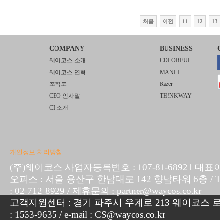
처음
이전
11
12
13
COMPANY
BUSINESS
웨이코스 소개
COLORFUL
웨이코스 연혁
MANLI
조직도
Razer
CEO 인사말
TH!NKWAY
CI 소개
개인정보 처리방침
(주)웨이코스 사업자등록번호 : 107-81-68921 대표
오피스 : 서울 용산구 한남대로 142 향남타워 6층 / TEL :
: 02-712-8929 / 제휴문의 : partner@waycos.co.kr
고객지원센터 : 경기 파주시 우계로 213 웨이코스 로지
: 1533-9635 / e-mail : CS@waycos.co.kr