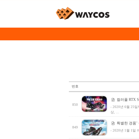
번호
컬러풀 RTX SU
850
- 2020년 6월 2
상, …
특별한 경품’
849
- 2020년 1월 1