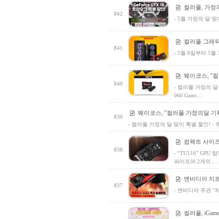
컬러풀, 가정의
842
- 5월 가정의 달 맞
컬러풀 그래픽카
841
- 5월 8일부터 5
웨이코스, "
840
- 컬러풀 가정의 달 맞
060 Gami…
웨이코스, "컬러풀 가정의달 기
839
- 컬러풀 가정의 달 맞이 특별 할인! - 위
컴팩트 사이즈, 
838
- “TU116” GPU 
파이프와 2개의 …
엔비디아 지포
837
- 엔비디아 주관 "지
컬러풀, iGa