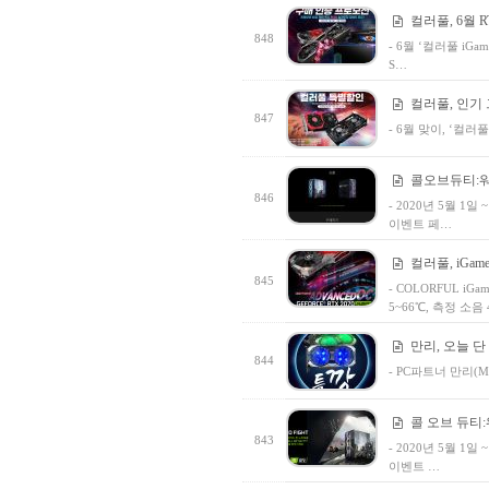
컬러풀, 6월 
848
- 6월 ‘컬러풀 iGa
S…
컬러풀, 인기 
847
- 6월 맞이, ‘컬
콜오브듀티:워
846
- 2020년 5월 1일
이벤트 페…
컬러풀, iGame
845
- COLORFUL iGa
5~66℃, 측정 소음 
만리, 오늘 단 
844
- PC파트너 만리(M
콜 오브 듀티:
843
- 2020년 5월 1일
이벤트 …