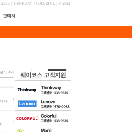
RAZER
|
TH!NKWAY
|
COLORFUL
|
MANLI
판매처
 1,045건, 최근 0 건
안내
글쓰기
글쓴이
날짜
조회
최고관리자
06-29
10244
고객 대
최고관리자
06-25
10153
이벤…