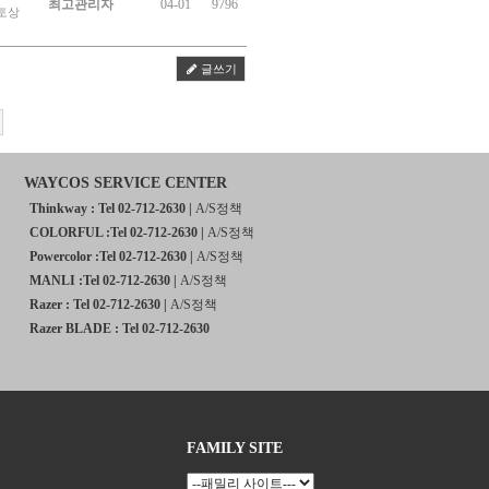
최고관리자
04-01
9796
포토상
글쓰기
WAYCOS SERVICE CENTER
Thinkway : Tel 02-712-2630 |
A/S정책
COLORFUL :Tel 02-712-2630 |
A/S정책
Powercolor :Tel 02-712-2630 |
A/S정책
MANLI :Tel 02-712-2630 |
A/S정책
Razer : Tel 02-712-2630 |
A/S정책
Razer BLADE : Tel 02-712-2630
FAMILY SITE