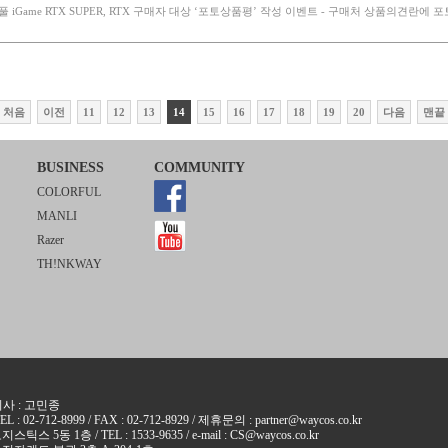
컬러풀 iGame RTX SUPER, RTX 구매자 대상 ‘포토상품평’ 작성 이벤트 - 구매처 상품의견란에 
처음
이전
11
12
13
14
15
16
17
18
19
20
다음
맨끝
BUSINESS
COMMUNITY
COLORFUL
MANLI
Razer
TH!NKWAY
이사 : 고민종
12-8999 / FAX : 02-712-8929 / 제휴문의 : partner@waycos.co.kr
1층 / TEL : 1533-9635 / e-mail : CS@waycos.co.kr