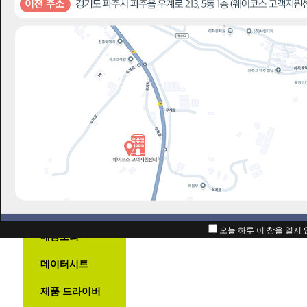
자주묻는질문
번호
2
고주파 관련 내용 정리글입니다.
A/S정책
1
AS 불가 VGA 상세제품사진
자주묻는질문
1:1고객상담
오늘 하루 이 창을 열지
배송조회
데이터시트
제품 드라이버