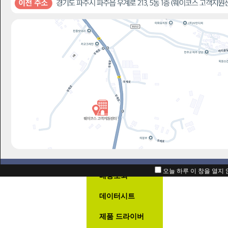
자주묻
번호
2
고주파 
A/S정책
1
AS 불가
자주묻는질문
1:1고객상담
오늘 하루 이 창을 열지
배송조회
데이터시트
제품 드라이버