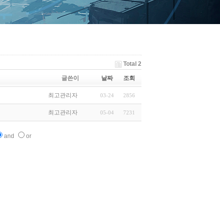
Total 2
글쓴이
날짜
조회
최고관리자
03-24
2856
최고관리자
05-04
7231
and
or