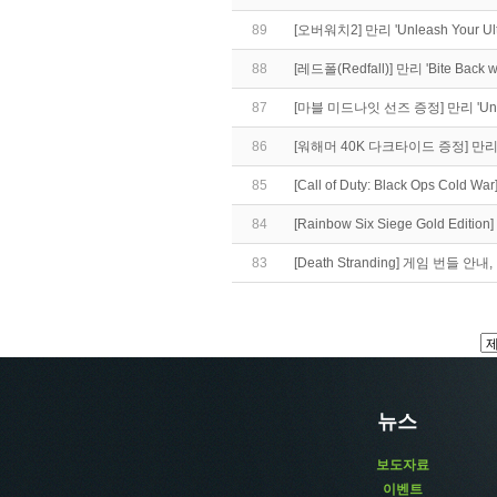
89
[오버워치2] 만리 'Unleash Your 
88
[레드폴(Redfall)] 만리 'Bite Ba
87
[마블 미드나잇 선즈 증정] 만리 'Unl
86
[워해머 40K 다크타이드 증정] 만리 '
85
[Call of Duty: Black Ops Col
84
[Rainbow Six Siege Gold Edi
83
[Death Stranding] 게임 번들 안
뉴스
보도자료
이벤트