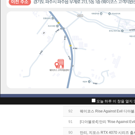
이벤트
번호
97
[검은 신화: 오공] 만리 'Black My
보도자료
96
WAYCOS&MANLI 유통 10주년 
95
[PC Game Pass] 만리 'PC Ga
이벤트
94
[앨런 웨이크 2] 만리 'Alan Wak
공지사항
93
[오버워치2] 만리 'Fight For Fr
오늘 하루 이 창을 열지
92
웨이코스 Rise Against Evil 
91
[디아블로4] 만리 'Rise Against 
90
만리, 지포스 RTX 4070 시리즈 출시