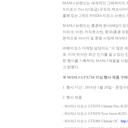
MANLI
브랜드는 세계적인 그래픽카드 
A
지포스
Tier 1(1
등급
)
규모의 제조사이
출해 있는
2
개의
NVIDIA
지포스 브랜드 
MANLI
브랜드는 홍콩에 본사
(HQ)
가 있
이라크
,
이란
,
카자흐스탄
,
중국
(
홍콩 포
본적으로 아시아 및 중동 시장에
MANLI
㈜웨이코스 마케팅 담당자는
“
수 많은 
로
,
미약 하지만 최근 인기를 끌고 있는
한 행사를 기획하여
, MANLI
제품을 사랑
고 밝혔다
.
※
MANLI GTX750
이상 행사 제품 구매
1.
행사 기간
: 2016
년
1
월
20
일
~
한정수량
2.
행사 제품
- MANLI
지포스
GTX970 Ultimate Plus 4GD
- MANLI
지포스
GTX970 Twin Storm 4GD5 
- MANLI
지포스
GTX960 Ultimate OC :
http