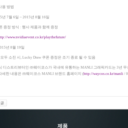
사용 방법
15
년
7
월
6
일
~ 2015
년
8
월
16
일
폰 증정 방식
:
행사 제품과 함께 증정
ttp://www.nvidiaevent.co.kr/playthefuture/
2015
년
8
월
19
일
 모두 소진 시
, Lucky Draw
쿠폰 증정은 조기 종료 될 수 있음
식 디스트리뷰터인 ㈜웨이코스가 국내에 유통하는
MANLI
그래픽카드는
3
년 무
 자세한 내용은 ㈜웨이코스
MANLI
브랜드 홈페이지
(
http://waycos.co.kr/manli
/ 
제품