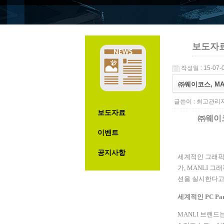
보도자
작성일 : 15-07-0
㈜웨이코스, MAN
글쓴이 :
최고관리
보도자료
㈜웨이
이벤트
공지사항
세계적인 그래픽
가
, MANLI
그래
션을 실시한다고
세계적인
PC Pa
MANLI
브랜드는