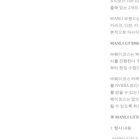
A
지포스
Tier 1(
출해 있는
2
개의
MANLI
브랜드는
이라크
,
이란
,
카
본적으로 아시아
MANLI GTX96
㈜웨이코스는
M
사를 진행한다
.
부터 한정 수량
㈜웨이코스 마케
를
NVIDIA
코리
를 받을 수 있는
웨이코스는 앞으
릴 수 있도록 최
※
MANLI GTX
1.
행사 내용
- MANLI
지포스