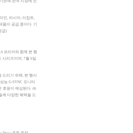
기존에 한국 시장에 진
타인
,
러시아
,
이집트
,
제품이 공급 중이다
.
기
공급
)
공
IA
코리아와 함께 본 행
드 시리즈이며
, 7
월
6
일
을 드리기 위해
,
본 행사
성능
G-SYNC
모니터
운 호응이 예상된다
.
㈜
들께 다양한 혜택을 드
y Draw
쿠폰 증정