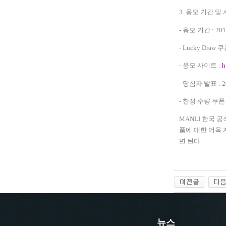
3.
응모 기간 및 
-
응모 기간
: 20
- Lucky Draw
쿠
-
응모 사이트
:
h
-
당첨자 발표
: 
-
한정 수량 쿠폰
MANLI
한국 공
품에 대한 더욱
면 된다
.
뉴스