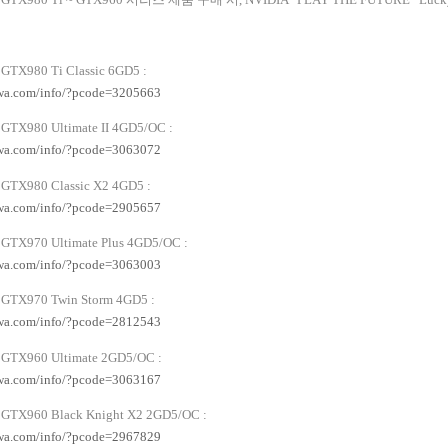
GTX980 Ti Classic 6GD5 :
awa.com/info/?pcode=3205663
GTX980 Ultimate II 4GD5/OC :
awa.com/info/?pcode=3063072
GTX980 Classic X2 4GD5 :
awa.com/info/?pcode=2905657
GTX970 Ultimate Plus 4GD5/OC :
awa.com/info/?pcode=3063003
GTX970 Twin Storm 4GD5 :
awa.com/info/?pcode=2812543
GTX960 Ultimate 2GD5/OC :
awa.com/info/?pcode=3063167
GTX960 Black Knight X2 2GD5/OC :
awa.com/info/?pcode=2967829