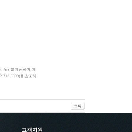
상
A/S
를 제공하며
,
제
02-712-8999)
를 참조하
고객지원