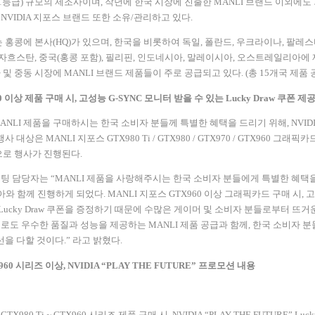
1
등급
)
규모의 제조사이며
,
작년에 한국 시장에 진출한
MANLI
브랜드 이외에도 
NVIDIA
지포스 브랜드 또한 소유
/
관리하고 있다
.
 홍콩에 본사
(HQ)
가 있으며
,
한국을 비롯하여 독일
,
폴란드
,
우크라이나
,
팔레스
자흐스탄
,
중국
(
홍콩 포함
),
필리핀
,
인도네시아
,
말레이시아
,
오스트레일리아에 
 및 중동 시장에
MANLI
브랜드 제품들이 주로 공급되고 있다
. (
총
15
개국 제품 
0
이상 제품 구매 시
,
고성능
G-SYNC
모니터 받을 수 있는
Lucky Draw
쿠폰 제
ANLI
제품을 구매하시는 한국 소비자 분들께 특별한 혜택을 드리기 위해
, NVID
행사 대상은
MANLI
지포스
GTX980 Ti / GTX980 / GTX970 / GTX960
그래픽카
으로 행사가 진행된다
.
팅 담당자는
“MANLI
제품을 사랑해주시는 한국 소비자 분들에게 특별한 혜택
아와 함께 진행하게 되었다
. MANLI
지포스
GTX960
이상 그래픽카드 구매 시
,
고
Lucky Draw
쿠폰을 증정하기 때문에 수많은 게이머 및 소비자 분들로부터 뜨거
로도 우수한 품질과 성능을 제공하는
MANLI
제품 공급과 함께
,
한국 소비자 분
선을 다할 것이다
.”
라고 밝혔다
.
960
시리즈 이상
, NVIDIA “PLAY THE FUTURE”
프로모션 내용
GTX980 Ti ~ GTX960
시리즈 제품 구매 시
, NVIDIA “PLAY THE FUTURE” Luck