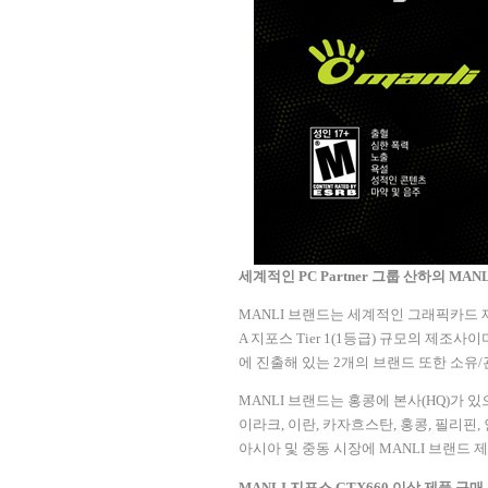
세계적인
PC Partner
그룹 산하의
MAN
MANLI
브랜드는 세계적인 그래픽카드 
A
지포스
Tier 1(1
등급
)
규모의 제조사이
에 진출해 있는
2
개의 브랜드 또한 소유
/
MANLI
브랜드는 홍콩에 본사
(HQ)
가 있
이라크
,
이란
,
카자흐스탄
,
홍콩
,
필리핀
,
아시아 및 중동 시장에
MANLI
브랜드 제
MANLI
지포스
GTX660
이상 제품 구매