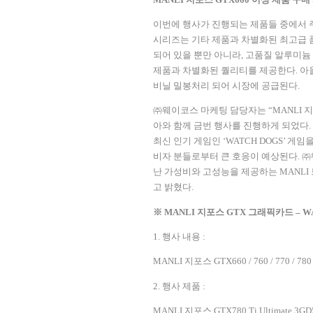
이번에 행사가 진행되는 제품들 중에서
시리즈는 기타 제품과 차별화된 최고급 
되어 있을 뿐만 아니라
,
고품질 알루미늄
제품과 차별화된 퀄리티를 제공한다
.
아
비닐 밀봉처리 되어 시장에 공급된다
.
㈜웨이코스 마케팅 담당자는
“MANLI
지
아와 함께 금번 행사를 진행하게 되었다
최신 인기 게임인
‘WATCH DOGS’
게임을
비자 분들로부터 큰 호응이 예상된다
.
㈜
난 가성비와 고성능을 제공하는
MANLI
고 밝혔다
.
※
MANLI
지포스
GTX
그래픽카드
– W
1.
행사 내용
:
MANLI
지포스
GTX660 / 760 / 770 / 780
2.
행사 제품
:
MANLI
지포스
GTX780 Ti Ultimate 3GD