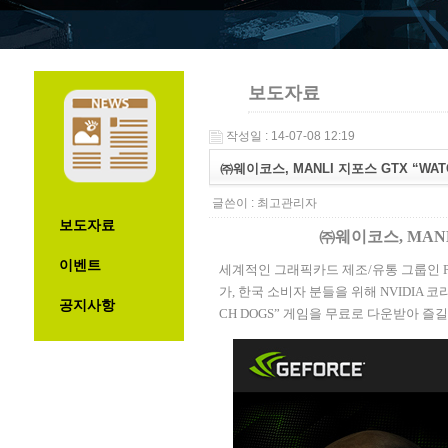
보도자료
작성일 : 14-07-08 12:19
㈜웨이코스, MANLI 지포스 GTX “WA
글쓴이 :
최고관리자
보도자료
㈜웨이코스
, MAN
이벤트
세계적인 그래픽카드 제조
/
유통 그룹인
P
가
,
한국 소비자 분들을 위해
NVIDIA
코
공지사항
CH DOGS”
게임을 무료로 다운받아 즐길