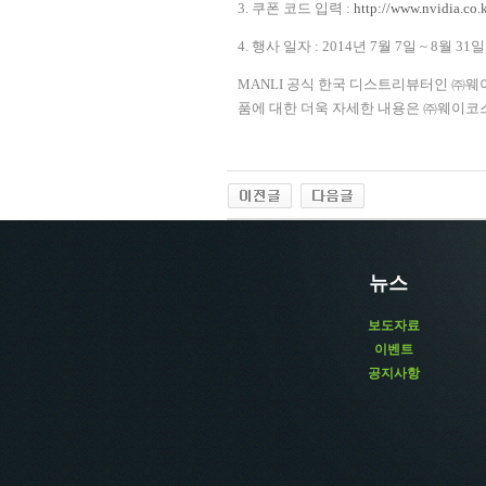
3.
쿠폰 코드 입력
:
http://www.nvidia.co.
4.
행사 일자
: 2014
년
7
월
7
일
~ 8
월
31
일
MANLI
공식 한국 디스트리뷰터인 ㈜웨
품에 대한 더욱 자세한 내용은 ㈜웨이코
뉴스
보도자료
이벤트
공지사항