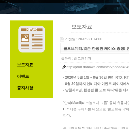
보도자료
작성일 : 20-05-21 14:00
콜오브듀티:워존 한정판 케이스 증정! 
글쓴이 :
최고관리자
보도자료
http://prod.danawa.com/info/?pcode=8
이벤트
- 2020년 5월 1일 ~ 8월 30일 만리 RTX,
- 8월 30일까지 엔비디아 이벤트 페이지에서 
공지사항
- 당첨자 8명, 한정판 콜 오브 듀티:워존 섀
“만리(Manli)테크놀로지 그룹” 공식 유통사인 ㈜웨
ER’ 제품 구매자를 대상으로 ‘콜오브듀티:워존’
한다.
본 이벤트는 엔비디아에서 주관하는 이벤트로 구