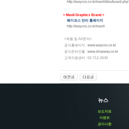
http://waycos.co.kr/manli/bbs/board.p
< Manli Graphics Brand >
웨이코스 만리 홈페이지
http://waycos.co.kr/manli
<
제품 및
AS
문의
>
공식홈페이지
:
www.waycos.co.kr
공식온라인몰
:
www.shopway.co.kr
고객지원센터
: 02-712-2630
뉴스
보도자료
이벤트
공지사항