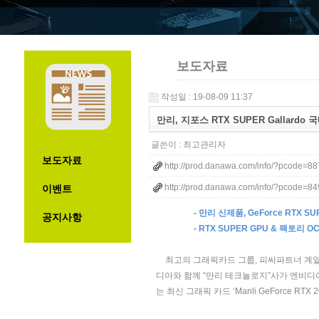
보도자료
작성일 : 19-08-09 11:37
만리, 지포스 RTX SUPER Gallardo 
글쓴이 :
최고관리자
보도자료
http://prod.danawa.com/info/?pcode=8
http://prod.danawa.com/info/?pcode=8
이벤트
-
만리 신제품
, GeForce RTX S
공지사항
- RTX SUPER GPU &
팩토리
O
최고의 그래픽카드 그룹
,
피씨파트너 계
디아와 함께
“
만리 테크놀로지
”
사가 엔비디
는 최신 그래픽 카드
‘Manli GeForce RTX 2