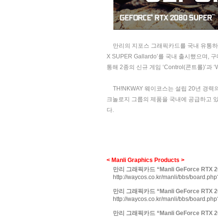
만리의 지포스 그래픽카드를 국내 유통하
X SUPER Gallardo’
를 국내 출시했으며
,
구
통해
2
종의 신규 게임
‘Control(
콘트롤
)’
과
‘
TH!NKWAY
웨이코스는 설립
20
년 경력
크놀로지 그룹의 제품을 국내에 공급하고 
다
.
< Manli Graphics Products >
만리 그래픽카드
“Manli GeForce RTX 
http://waycos.co.kr/manli/bbs/board.p
만리 그래픽카드
“Manli GeForce RTX 
http://waycos.co.kr/manli/bbs/board.p
만리 그래픽카드
“Manli GeForce RTX 