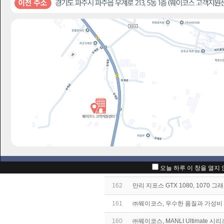
보도자료
번호
167
㈜웨이코스, MANLI Ultimate 시리
보도자료
166
‘문명 온라인’ 아이템 쿠폰 증정!!
(2)
165
㈜웨이코스, 메탈 커버로 진화 !! “MANL
이벤트
164
블랙스타일 쿨러가 적용된 “만리(Man
공지사항
163
웨이코스, “만리(Manli)” 지포스
오늘 하루 이 창을 열지
162
만리 지포스 GTX 1080, 1070 그래
161
㈜웨이코스, 우수한 품질과 가성비 “만리 
160
㈜웨이코스, MANLI Ultimate 시리즈