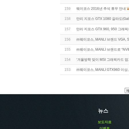
159
웨이코스 2016년 추석 휴무 안내
158
만리 지포스 GTX 1080 갈라도(Gall
157
만리 지포스 GTX 960, 950 그
156
㈜웨이코스, MANLI 브랜드 VGA, 
155
㈜웨이코스, MANLI 브랜드로 “NVIDI
154
‘겨울방학 맞이 MSI 그래픽카드 
153
㈜웨이코스, MANLI GTX960 이상,
뉴스
보도자료
이벤트