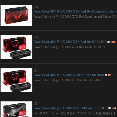
[26]
PowerColor 라데온 RX 7900 XTX Red Devil Limited Edition
PowerColor 라데온 RX 7900 XTX Red Devil Limited Edition D6
[25]
PowerColor 라데온 RX 7900 XTX Red Devil D6 24GB
PowerColor 라데온 RX 7900 XTX Red Devil D6 24GB
[24]
PowerColor 라데온 RX 7900 XT Red Devil D6 20GB
PowerColor 라데온 RX 7900 XT Red Devil D6 20GB
[23]
PowerColor 라데온 RX 7900 XTX Hellhound D6 24GB
RX 7900 XT / 5nm / 부스트클럭: 2525MHz / 스트림 프로세서: 6