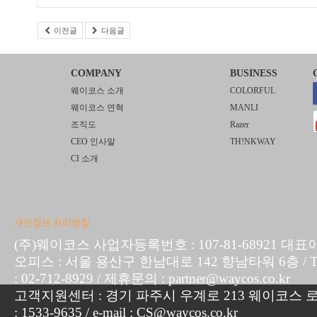
이전글
다음글
COMPANY
BUSINESS
웨이코스 소개
COLORFUL
웨이코스 연혁
MANLI
조직도
Razer
CEO 인사말
TH!NKWAY
CI 소개
개인정보 처리방침
(주)웨이코스 사업자등록번호 : 107-81-68921 대표
오피스 : 서울 용산구 한남대로 142 향남타워 6층 / TEL :
: 02-712-8929 / 제휴문의 : partner@waycos.co.kr
고객지원센터 : 경기 파주시 우계로 213 웨이코스 로지
: 1533-9635 / e-mail : CS@waycos.co.kr