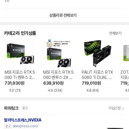
111
상품리뷰 전체보기
카테고리 인기상품
전체보기
MSI 지포스 RTX 5
MSI 지포스 RTX 5
PALIT 지포스 RTX
ZOT
060 Ti 벤투스 2X
060 벤투스 2X OC
5060 Ti DUAL D
지포스
OC 플러스 D7 8G
D7 8GB
7 8GB 이엠텍
Ti T
731,930
원
638,910
원
719,010
원
719
B
D7 
5.0
(31)
4.9
(334)
4.8
(64)
4.
파워링크
가입신청
광고
알리익스프레스,NVIDIA
aliexpress.com/
광고