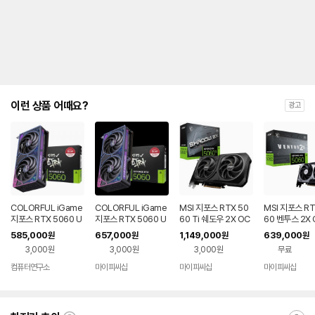
이런 상품 어때요?
광고
COLORFUL iGame
COLORFUL iGame
MSI 지포스 RTX 50
MSI 지포스 RT
지포스 RTX 5060 U
지포스 RTX 5060 U
60 Ti 쉐도우 2X OC
60 벤투스 2X 
LTRA DUO OC D7
LTRA DUO OC D7
플러스 D7 16GB
7 8GB
585,000
657,000
1,149,000
639,000
원
원
원
원
8GB 도우정보
8GB 도우정보
3,000원
3,000원
3,000원
무료
컴퓨터연구소
마이피씨샵
마이피씨샵
마이피씨샵
네이버
페이