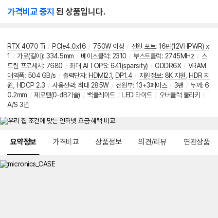
가격비교 중지
된 상품입니다.
RTX 4070 Ti
/
PCIe4.0x16
/
750W 이상
/
전원 포트
:
16핀(12VHPWR) x
1
/
가로(길이)
:
334.5mm
/
베이스클럭
:
2310
/
부스트클럭
:
2745MHz
/
스
트림 프로세서
:
7680
/
최대 AI TOPS
:
641(sparsity)
/
GDDR6X
/
VRAM
대역폭
:
504 GB/s
/
출력단자
:
HDMI2.1
,
DP1.4
/
지원정보
:
8K 지원
,
HDR 지
원
,
HDCP 2.3
/
사용전력
:
최대 285W
/
전원부
:
13+3페이즈
/
3팬
/
두께
:
6
0.2mm
/
제로팬(0-dB기술)
/
백플레이트
/
LED 라이트
/
오버클럭 물리키
/
A/S 3년
메뉴 네비게이션
요약정보
가격비교
상품정보
의견/리뷰
연관상품