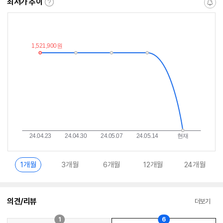
최저가 추이
최
알
저
림
가
받
추
는
이
중
란?
1개월
3개월
6개월
12개월
24개월
의견/리뷰
더보기
1
6