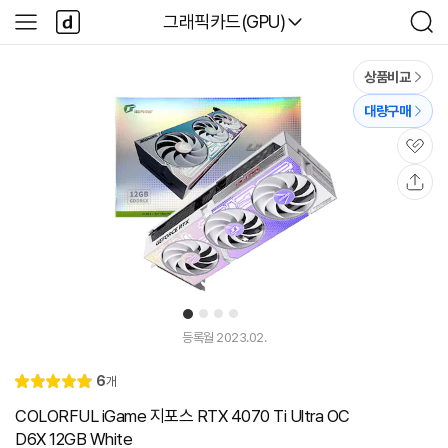
본문 바로가기
다
다나와
그래픽카드(GPU)
사
검
나
이
색
와
드
메
메
상품비교
인
뉴
대량구매
관
심
공
유
1
2
3
4
유
튜
등록월 2023.02.
브
동
리
6
개
영
별
5.
뷰
상
점
0
COLORFUL iGame 지포스 RTX 4070 Ti Ultra OC
D6X 12GB White