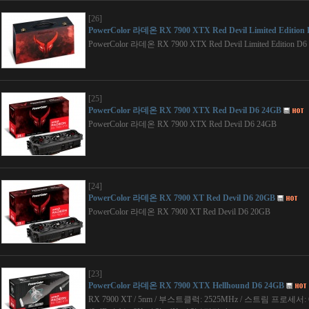
[26]
PowerColor 라데온 RX 7900 XTX Red Devil Limited Edition
PowerColor 라데온 RX 7900 XTX Red Devil Limited Edition D6
[25]
PowerColor 라데온 RX 7900 XTX Red Devil D6 24GB
PowerColor 라데온 RX 7900 XTX Red Devil D6 24GB
[24]
PowerColor 라데온 RX 7900 XT Red Devil D6 20GB
PowerColor 라데온 RX 7900 XT Red Devil D6 20GB
[23]
PowerColor 라데온 RX 7900 XTX Hellhound D6 24GB
RX 7900 XT / 5nm / 부스트클럭: 2525MHz / 스트림 프로세서: 6