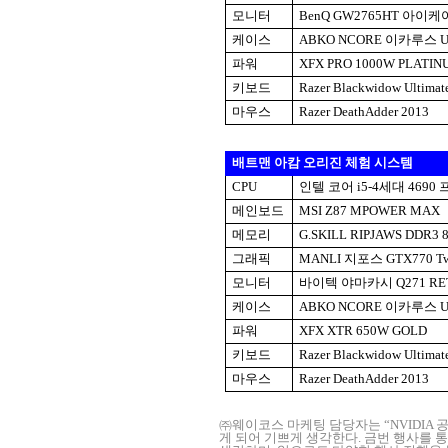
모니터
BenQ GW2765HT
아이케
케이스
ABKO NCORE
이카루스
U
파워
XFX PRO 1000W PLATI
키보드
Razer Blackwidow Ultimat
마우스
Razer DeathAdder 2013
배트맨 아캄 오리진 체험 시스템
CPU
인텔 코어
i5-4
세대
4690
메인보드
MSI Z87 MPOWER MAX
메모리
G.SKILL RIPJAWS DDR3 8
그래픽
MANLI
지포스
GTX770 Tw
모니터
바이텍 야마카시
Q271 RET
케이스
ABKO NCORE
이카루스
U
파워
XFX XTR 650W GOLD
키보드
Razer Blackwidow Ultimat
마우스
Razer DeathAdder 2013
㈜웨이코스 마케팅 담당자는
“NVIDIA
공
게 되어 기쁘게 생각한다
.
금번 행사를 