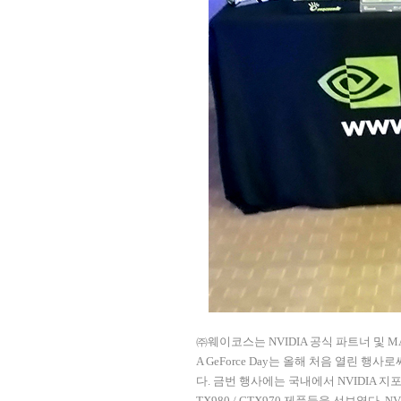
㈜웨이코스는
NVIDIA
공식 파트너 및
M
A GeForce Day
는 올해 처음 열린 행사로
다
.
금번 행사에는 국내에서
NVIDIA
지포
TX980 / GTX970
제품들을 선보였다
. N