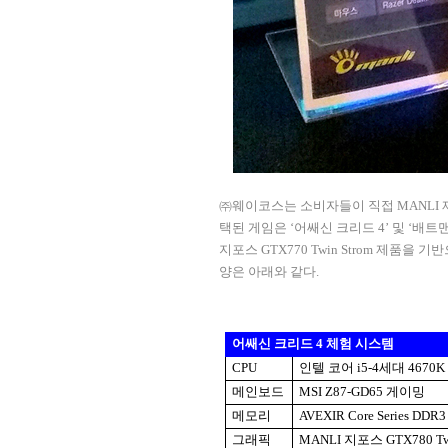
㈜웨이코스는 소비자들이 직접
MANLI
택된 게임은
‘
어쌔신 크리드
4’
및
‘
배트맨
지포스
GTX770 Twin Strom
제품을 기반
양은 아래와 같다
.
어쌔신 크리드
4
체험 시스템
CPU
인텔 코어
i5-4
세대
4670
메인보드
MSI Z87-GD65
게이밍
메모리
AVEXIR Core Series DDR3
그래픽
MANLI
지포스
GTX780 Tw