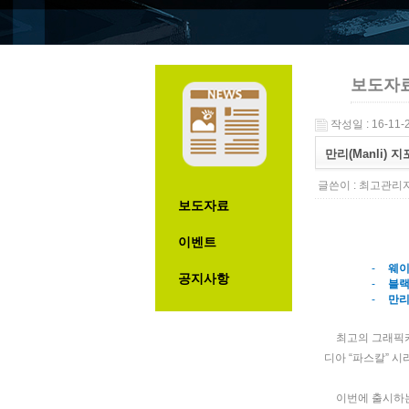
보도자
작성일 : 16-11-2
만리(Manli) 
글쓴이 :
최고관리
보도자료
이벤트
-
웨
공지사항
-
블랙
-
만리
최고의 그래픽
디아
“
파스칼
”
시
이번에 출시하는