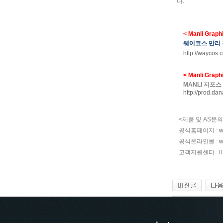
다
.
< Manli Graph
웨이코스 만리
http://waycos.c
< Manli Graph
MANLI
지포스
http://prod.d
<
제품 및
AS
문의
공식홈페이지
:
w
공식온라인몰
:
w
고객지원센터
: 