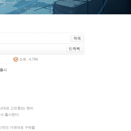
조회 : 4,796
출시
스
(
대표 고민종
)
는 엔비
공식 출시한다
.
합리적인 가격대로 구매할