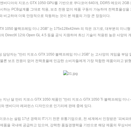
 엔비디아의 지포스
GTX 1050 GPU
를 기반으로 쿠다코어
640
개
, DDR5
메모리
2GB
제시하는
PCB
설계를 그대로 적용
,
보조 전원 없이 제품 구동이 가능하여 전력효율성을 
와 비교하여 더욱 안정적으로 작동하는 것이 본 제품의 가장 큰 장점이다
.
TX 1050
블랙프레임 미니
2GB”
는
175x128x42mm
의 작은 크기로
,
대부분의 미니형
사의
DirectX 12
와
Open GL 4.5
등을 공식 지원하여 최신 기술이 적용된 높은 사양의 
 담당자는 “만리 지포스
GTX 1050
블랙프레임 미니
2GB”
는 고사양의 게임을 부담 
 물론 보조 전원이 없어 전력효율에 민감한 소비자들에게 가장 적합한 제품이라고 밝
 지난 달 만리 지포스
GTX 1050
제품인 “만리 지포스
GTX 1050 Ti
블랙프레임 미니
기와 엔비디아 레퍼런스 디자인으로 인기리에 판매 중에 있다
.
이코스는 설립
17
년 경력의
IT
기기 전문 유통기업으로
,
전 세계에서 인정받은
‘
피씨파
 제품을 국내에 공급하고 있으며
,
강력한 품질경쟁력을 기반으로 해당 제품의 무상서