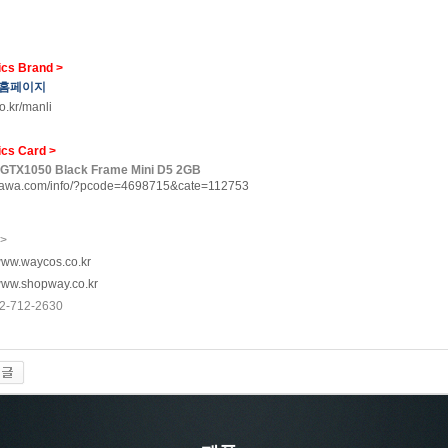
ics Brand >
 홈페이지
o.kr/manli
ics Card >
GTX1050 Black Frame Mini D5 2GB
anawa.com/info/?pcode=4698715&cate=112753
>
ww.waycos.co.kr
ww.shopway.co.kr
02-712-2630