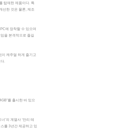
를 탑재한 제품이다
.
특
개선한 것은 물론
,
제조
PC
에 장착할 수 있으며
게임을 본격적으로 즐길
없이 캐주얼 하게 즐기고
혔다
.
4GB”
를 출시한 바 있으
트너
’
의 계열사
‘
만리 테
비스를
3
년간 제공하고 있