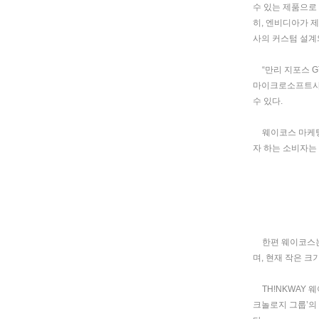
수 있는 제품으로
히
,
엔비디아가 
사의 커스텀 설계
“
만리 지포스
G
마이크로소프트
수 있다
.
웨이코스 마케팅
자 하는 소비자는
한편 웨이코스는
며
,
현재 작은 크
TH!NKWAY
웨
크놀로지 그룹
’
의