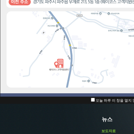
보도자료
번호
2
㈜웨이코스, 만리 지포스 GTX750 B
보도자료
1
㈜웨이코스, 만리 브랜드 VGA, 한
이벤트
공지사항
오늘 하루 이 창을 열지
뉴스
보도자료