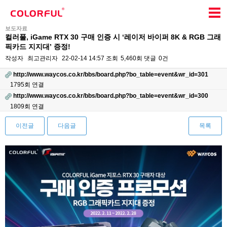
보도자료
컬러풀, iGame RTX 30 구매 인증 시 ‘레이저 바이퍼 8K & RGB 그래
픽카드 지지대’ 증정!
작성자
최고관리자
22-02-14 14:57
조회
5,460회
댓글
0건
http://www.waycos.co.kr/bbs/board.php?bo_table=event&wr_id=301
1795회 연결
http://www.waycos.co.kr/bbs/board.php?bo_table=event&wr_id=300
1809회 연결
이전글
다음글
목록
본문