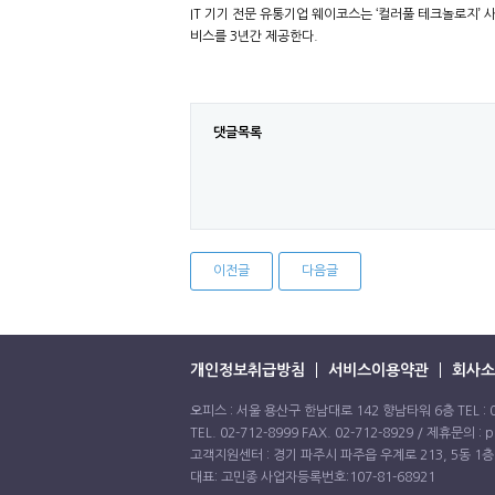
IT 기기 전문 유통기업 웨이코스는 ‘컬러풀 테크놀로지
비스를 3년간 제공한다.
댓글목록
이전글
다음글
개인정보취급방침
서비스이용약관
회사소
오피스 : 서울 용산구 한남대로 142 향남타워 6층 TEL : 02-71
TEL. 02-712-8999 FAX. 02-712-8929 / 제휴문의 : p
고객지원센터 : 경기 파주시 파주읍 우계로 213, 5동 1층 / TEL 
대표: 고민종 사업자등록번호:107-81-68921