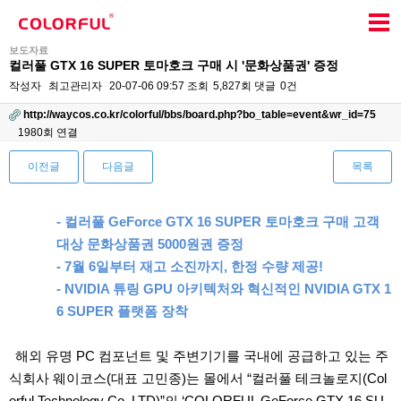
보도자료
컬러풀 GTX 16 SUPER 토마호크 구매 시 '문화상품권' 증정
작성자
최고관리자
20-07-06 09:57
조회
5,827회
댓글
0건
http://waycos.co.kr/colorful/bbs/board.php?bo_table=event&wr_id=75
1980회 연결
이전글
다음글
목록
본문
-
컬러풀
GeForce GTX 16 SUPER
토마호크 구매 고객
대상 문화상품권
5000
원권 증정
- 7
월
6
일부터 재고 소진까지
,
한정 수량 제공
!
- NVIDIA
튜링
GPU
아키텍처와 혁신적인
NVIDIA GTX 1
6 SUPER
플랫폼 장착
해외 유명
PC
컴포넌트 및 주변기기를 국내에 공급하고 있는 주
식회사 웨이코스
(
대표 고민종
)
는 몰에서
“
컬러풀 테크놀로지
(Col
orful Technology Co. LTD)”
의
‘COLORFUL GeForce GTX 16 SU