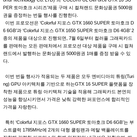
PER
토마호크 시리즈
’
제품 구매 시 컬쳐랜드 문화상품권
5000
원
권을 증정하는 번들 행사를 진행한다
.
이번 프로모션은 ‘
Colorful
지포스
GTX 1660 SUPER
토마호크
D
6 6GB’
과
‘Colorful
지포스
GTX 1650 SUPER
토마호크
D6 4GB’ 2
종의 제품을 대상으로 진행되면
, 7
월
6
일부터 컬러풀 그래픽카드
를 판매하는 모든 판매처에서 프로모션 대상 제품을 구매 시 컬쳐
랜드에서 발행하는 문화상품권
5000
원권
1
매를 증정 받을 수 있
다
.
이번 번들 행사가 적용되는 두 제품은 모두 엔비디아의 튜링
(Turi
ng) GPU
아키텍처를 기반으로 하는
GTX 16 SUPER
플랫폼을 장
착한 제품으로 튜링 아키텍쳐 기술을 적용해 그래픽카드 본연의
성능을 향상시키면서 가격은 낮춰 강력한 퍼포먼스에 합리적인
가격을 자랑한다
.
특히 ‘
Colorful
지포스
GTX 1660 SUPER
토마호크
D6 6GB’
는 부
스트클럭
1785MHz
에
2
개의 대형 쿨링팬과 메탈 백플레이트를