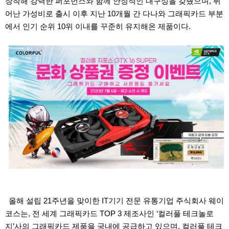
장착해 강력한 퍼포먼스와 함께 안정적인 내구성을 갖췄으며
,
뛰
어난 가성비로 출시 이후 지난
10
개월 간 다나와 그래픽카드 부분
에서 인기 순위
10
위 이내를 꾸준히 유지해온 제품이다
.
올해 설립
21
주년을 맞이한
IT
기기 전문 유통기업 주식회사 웨이
코스는
,
전 세계 그래픽카드
TOP 3
제조사인
‘
컬러풀 테크놀로
지
’
사의 그래픽카드 제품을 국내에 공급하고 있으며
,
컬러풀 테크