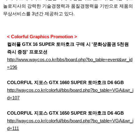
놀로지사의 강력한 기술경쟁력과 품질경쟁력을 기반으로 제품의
무상서비스를
3
년간 제공하고 있다
.
< Colorful Graphics Promotion >
컬러풀
GTX 16 SUPER
토마호크 구매 시
'
문화상품권
5
천원
즉시 증정
'
프로모션
http://www.waycos.co.kr/bbs/board.php?bo_table=event&wr_id
=196
COLORFUL
지포스
GTX 1660 SUPER
토마호크
D6 6GB
http://waycos.co.kr/colorful/bbs/board.php?bo_table=VGA&wr_i
d=107
COLORFUL
지포스
GTX 1650 SUPER
토마호크
D6 4GB
http://waycos.co.kr/colorful/bbs/board.php?bo_table=VGA&wr_i
d=111