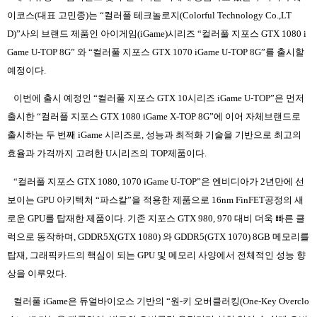
이코스
(
대표 고민종
)
는
“
컬러풀 테크놀로지
(Colorful Technology Co.,LT
D)”
사의 브랜드 제품인 아이게임
(iGame)
시리즈
“
컬러풀 지포스
GTX 1080 i
Game U-TOP 8G”
와
“
컬러풀 지포스
GTX 1070 iGame U-TOP 8G”
를 출시할
예정이다
.
이번에 출시 예정인
“
컬러풀 지포스
GTX 10
시리즈
iGame U-TOP”
은 먼저
출시한
“
컬러풀 지포스
GTX 1080 iGame X-TOP 8G”
에 이어 자체브랜드로
출시하는 두 번째
iGame
시리즈로
,
성능과 최적화 기술을 기반으로 최고의
효율과 가격까지 고려한
U
시리즈의
TOP
제품이다
.
“
컬러풀 지포스
GTX 1080, 1070 iGame U-TOP”
은 엔비디아가
2
년만에 선
보이는
GPU
아키텍처
“
파스칼
”
을 적용한 제품으로
16nm FinFET
공정의 새
로운
GPU
를 탑재한 제품이다
.
기존 지포스
GTX 980, 970
대비 더욱 빠른 클
럭으로 동작하며
, GDDR5X(GTX 1080)
와
GDDR5(GTX 1070) 8GB
메모리를
탑재
,
그래픽카드의 핵심이 되는
GPU
및 메모리 사양에서 전체적인 성능 향
상을 이루었다
.
컬러풀
iGame
은 듀얼바이오스 기반의
“
원
-
키 오버클러킹
(One-Key Overclo