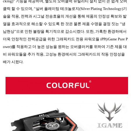
cking)”
기능을 제공하여
,
별도의 오버클럭 유틸리티 설치 없이 손 쉽게 오버
클럭 할 수 있으며
, “
실버 플레이팅 테크놀로지
(Silver Plating Technology)
기
술을 적용
,
전력과 시그널 전송효율의 개선을 통해 제품의 안정성 확보와 발
열을 효과적으로 해소할 수 있도록 한 것은 물론 제품 수명을 결정 짓는
“
냉
납현상
”
으로 인한 불량을 획기적으로 감소시켰다
.
또한
,
가혹한 환경하에서
더욱 안정적인 전력공급을 위한 그래픽카드 전용 파워모듈
iPP(iGame Pure P
ower)
를 적용하고 더 높은 성능을 원하는 오버클러커를 위하여 기존 제품 대
비 파워모듈을 추가 적용
,
고성능 환경에서의 그래픽카드의 작동 안정성을
배가 시켰다
.