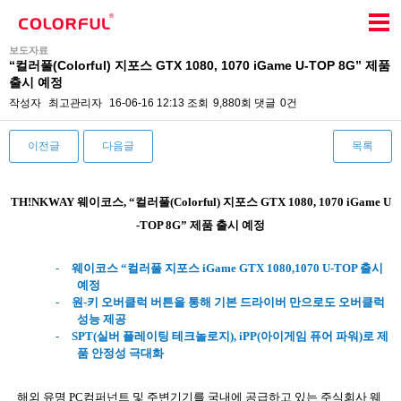
보도자료
“컬러풀(Colorful) 지포스 GTX 1080, 1070 iGame U-TOP 8G” 제품
출시 예정
작성자
최고관리자
16-06-16 12:13
조회
9,880회
댓글
0건
이전글
다음글
목록
본문
TH!NKWAY
웨이코스
, “
컬러풀
(Colorful)
지포스
GTX 1080, 1070 iGame U
-TOP 8G”
제품 출시 예정
-
웨이코스
“
컬러풀 지포스
iGame GTX 1080,1070 U-TOP
출시
예정
-
원
-
키 오버클럭 버튼을 통해 기본 드라이버 만으로도 오버클럭
성능 제공
-
SPT(
실버 플레이팅 테크놀로지
), iPP(
아이게임 퓨어 파워
)
로 제
품 안정성 극대화
해외 유명
PC
컴퍼넌트 및 주변기기를 국내에 공급하고 있는 주식회사 웨