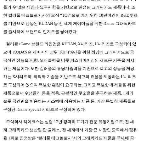
들의 수 많은 제안과 요구사항을 기반으로 완성된 그래픽카드 제품이다
.
또
한 컬러풀 테크놀로지사의 오직
“TOP”
으로 가기 위한
10
년여간의
R&D
투자
를 기반으로 탄생된
KUDAN
등 전 세계 게이머들을 위한
iGame
그래픽카드
를 출시하여 브랜드의 인지도를 쌓아왔다
.
컬러풀
iGame
브랜드 라인업은
KUDAN, X
시리즈
, U
시리즈로 구성되어 있
으며
, KUDAN
은 게이머의 상위
TOP 1%
만을 위한 최강의 그래픽카드로 궁
극적인 성능을 지향
,
오버클럭을 비롯 커스터마이징의 새로운 기준을 제시
하는 제품이다
.
또한 컬러풀의 튜닝기술력을 기반으로 최고의 성능을 제공
하는
X
시리즈와
,
최적화 기술을 기반으로 최고의 효율을 제공하는
U
시리즈
로 구성되어 있으며 특별한 환경이 요구되는
,
그리고 특별한 유저들을 위한
제품으로서 수냉쿨러 등을 적용
,
근본적인 무소음을 추구하는 제품
, 1
개의
슬롯 공간만을 허용하는 시스템에 적용하는 제품 등
,
가장 특별한 제품들로
구성된
iGame Special
시리즈로 구성되어 있다
.
주식회사 웨이코스는 설립
17
년 경력의
IT
기기 전문 유통기업으로
,
전 세
계 그래픽카드 생산량 탑 클래스
,
전 세계에서 가장 큰 시장인 중국에서 점유
율
1
위로 인정받은
‘
컬러풀 테크놀로지
’
사의 그래픽카드 제품을 국내에 공