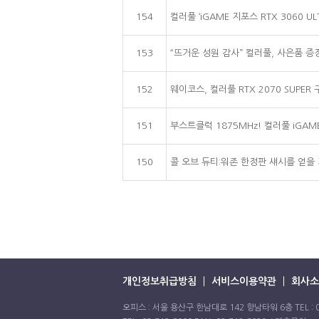
154
컬러풀 ‘iGAME 지포스 RTX 3060 UL
153
“뜨거운 성원 감사” 컬러풀, 사은품 증
152
웨이코스, 컬러풀 RTX 2070 SUPER
151
부스트클럭 1875MHz! 컬러풀 iGAME 
150
콜 오브 듀티:워존 한정판 섀시를 얻을 기회
개인정보취급방침
서비스이용약관
회사소
오피스 : 서울 용산구 한남대로 142 향남타워 6층 TEL : 02-71