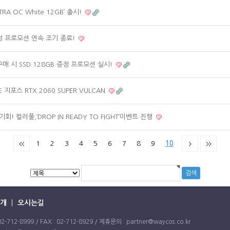
TRA OC White 12GB’ 출시!
정 프로모션 연속 조기 종료!
 구매 시 SSD 128GB 증정 프로모션 실시!
지포스 RTX 2060 SUPER VULCAN
! 컬러풀,‘DROP IN READY TO FIGHT’이벤트 진행
1
2
3
4
5
6
7
8
9
10
개
오시는길
2-8999 / FAX : 02-712-8929 / 제휴문의 : partner@waycos.co.kr