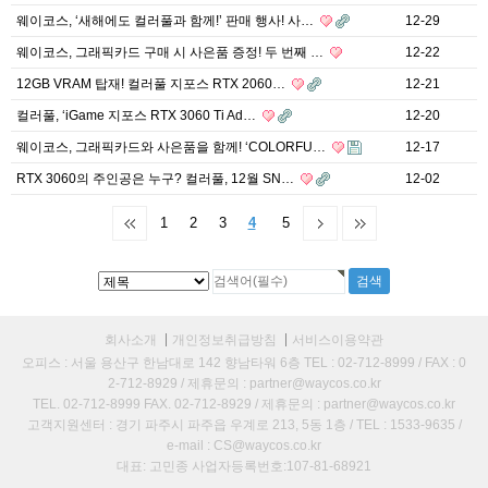
웨이코스, ‘새해에도 컬러풀과 함께!’ 판매 행사! 사…
12-29
웨이코스, 그래픽카드 구매 시 사은품 증정! 두 번째 …
12-22
12GB VRAM 탑재! 컬러풀 지포스 RTX 2060…
12-21
컬러풀, ‘iGame 지포스 RTX 3060 Ti Ad…
12-20
웨이코스, 그래픽카드와 사은품을 함께! ‘COLORFU…
12-17
RTX 3060의 주인공은 누구? 컬러풀, 12월 SN…
12-02
1
2
3
4
5
회사소개
개인정보취급방침
서비스이용약관
오피스 : 서울 용산구 한남대로 142 향남타워 6층 TEL : 02-712-8999 / FAX : 0
2-712-8929 / 제휴문의 : partner@waycos.co.kr
TEL. 02-712-8999 FAX. 02-712-8929 / 제휴문의 : partner@waycos.co.kr
고객지원센터 : 경기 파주시 파주읍 우계로 213, 5동 1층 / TEL : 1533-9635 /
e-mail : CS@waycos.co.kr
대표: 고민종 사업자등록번호:107-81-68921