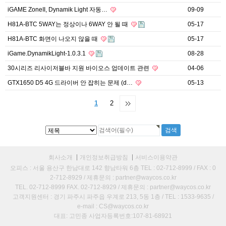
iGAME ZoneII, Dynamik Light 자동…
09-09
H81A-BTC 5WAY는 정상이나 6WAY 안 될 때
05-17
H81A-BTC 화면이 나오지 않을 때
05-17
iGame.DynamikLight-1.0.3.1
08-28
30시리즈 리사이저블바 지원 바이오스 업데이트 관련
04-06
GTX1650 D5 4G 드라이버 안 잡히는 문제 (d…
05-13
1
2
회사소개
개인정보취급방침
서비스이용약관
오피스 : 서울 용산구 한남대로 142 향남타워 6층 TEL : 02-712-8999 / FAX : 0
2-712-8929 / 제휴문의 : partner@waycos.co.kr
TEL. 02-712-8999 FAX. 02-712-8929 / 제휴문의 : partner@waycos.co.kr
고객지원센터 : 경기 파주시 파주읍 우계로 213, 5동 1층 / TEL : 1533-9635 /
e-mail : CS@waycos.co.kr
대표: 고민종 사업자등록번호:107-81-68921