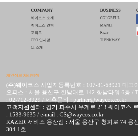
COMPANY
BUSINESS
웨이코스 소개
COLORFUL
웨이코스 연혁
MANLI
조직도
Razer
CEO 인사말
TH!NKWAY
CI 소개
개인정보 처리방침
(주)웨이코스 사업자등록번호 : 107-81-68921 대표
오피스 : 서울 용산구 한남대로 142 향남타워 6층 / TEL :
: 02-712-8929 / 제휴문의 : partner@waycos.co.kr
고객지원센터 : 경기 파주시 우계로 213 웨이코스 로지
: 1533-9635 / e-mail : CS@waycos.co.kr
RAZER 서비스 용산점 : 서울 용산구 청파로 74 용
304-1호