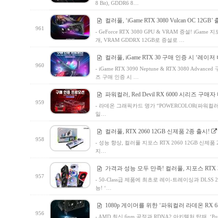
8 Bit), GDDR6 8…
컬러풀, ‘iGame RTX 3080 Vulcan OC 12GB’
961
- GeForce RTX 3080 GPU & VRAM 증설! iGame 지
개, VRAM GDDRX 12GB로 증설로 …
컬러풀, iGame RTX 30 구매 인증 시 ‘레
960
- iGame RTX 3090 Neptune & RTX 3080 Advanc
즈 구매 인증 시 …
파워컬러, Red Devil RX 6000 시리즈 구
959
- 라데온 그래픽카드 명가 “POWERCOLOR(파워컬러)
일…
컬러풀, RTX 2060 12GB 신제품 2종 출시!
958
- 성능 향상, 컬러풀 지포스 RTX 2060 12GB 신제품 
지…
가격과 성능 모두 만족! 컬러풀, 지포스 RTX 
957
- 50-Class급 제품에 최초로 레이-트레이싱과 DLSS 2.
능! ‘…
1080p 게이머를 위한 ‘파워컬러 라데온 RX 6500 
956
- AMD 최신 6nm 공정과 RDNA2 아키텍처 탑재. ‘Powe