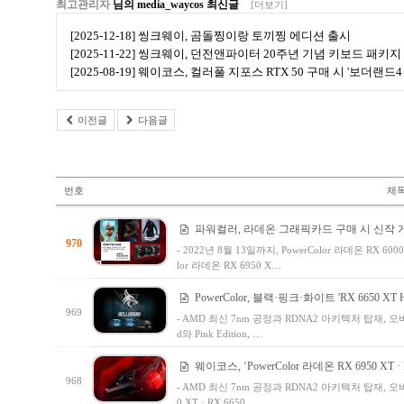
최고관리자
님의 media_waycos 최신글
[더보기]
[2025-12-18] 씽크웨이, 곰돌찡이랑 토끼찡 에디션 출시
[2025-11-22] 씽크웨이, 던전앤파이터 20주년 기념 키보드 패키지
[2025-08-19] 웨이코스, 컬러풀 지포스 RTX 50 구매 시 '보더랜
이전글
다음글
번호
제
파워컬러, 라데온 그래픽카드 구매 시 신작 게
970
- 2022년 8월 13일까지, PowerColor 라데온 RX 6000
lor 라데온 RX 6950 X…
PowerColor, 블랙·핑크·화이트 'RX 6650 XT H
969
- AMD 최신 7nm 공정과 RDNA2 아키텍처 탑재, 오버 클
d와 Pink Edition, …
웨이코스, ‘PowerColor 라데온 RX 6950 XT · RX
968
- AMD 최신 7nm 공정과 RDNA2 아키텍처 탑재, 오버 클럭
0 XT · RX 6650…