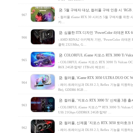
5월 구매자 대상, 컬러풀 구매 인증 시 ‘RG
967
- 컬러풀 iGame RTX 30 시리즈 5월 구매자를 위
카…
심플한 ITX 디자인 ‘PowerColor 라데온 RX 64
966
- AMD RDNA2 아키텍처 기반, ‘PowerColor 라데온
클럭 2321Mhz, G…
COLORFUL iGame 지포스 RTX 3090 Ti Vulc
965
- COLORFUL iGame 지포스 RTX 3090 Ti Vulcan 
R6X 24GB 탑재! 1TB/s의 메모리 …
컬러풀, 'iGame RTX 3050 ULTRA DUO OC Wh
964
- 레이-트레이싱과 DLSS 2.3, Reflex 기능을 지원하는 5
Bit), GDDR6 8GB …
컬러풀, ‘지포스 RTX 3090 Ti’ 신제품 3종 출
963
- COLORFUL iGame 지포스™ RTX 3090 Ti Vulcan 
U와 21Gbps GDDR6X 24GB 탑재! …
컬러풀, 신제품 ‘지포스 RTX 3050 토마호크 E
962
- 레이-트레이싱과 DLSS 2.3, Reflex 기능을 지원하는 