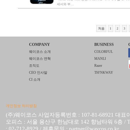
세서와 부…
처음
1
2
3
COMPANY
BUSINESS
웨이코스 소개
COLORFUL
웨이코스 연혁
MANLI
조직도
Razer
CEO 인사말
TH!NKWAY
CI 소개
개인정보 처리방침
(주)웨이코스 사업자등록번호 : 107-81-68921 대표
오피스 : 서울 용산구 한남대로 142 향남타워 6층 / TEL :
: 02-712-8929 / 제휴문의 : partner@waycos.co.kr