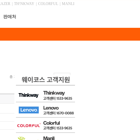
RAZER
|
TH!NKWAY
|
COLORFUL
|
MANLI
판매처
총 게시물 1,045건, 최근 0 건
안내
목록
글쓰기