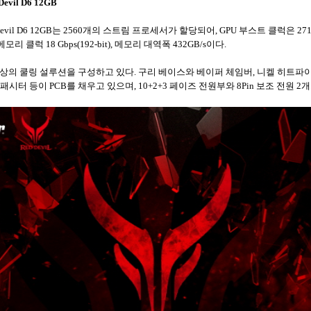
evil D6 12GB
Red Devil D6 12GB는 2560개의 스트림 프로세서가 할당되어, GPU 부스트 클럭은 27
리 클럭 18 Gbps(192-bit), 메모리 대역폭 432GB/s이다.
l 역시 최상의 쿨링 설루션을 구성하고 있다. 구리 베이스와 베이퍼 체임버, 니켈 히트
패시터 등이 PCB를 채우고 있으며, 10+2+3 페이즈 전원부와 8Pin 보조 전원 