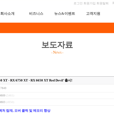
로그인
회원가입
회원탈퇴
회사소개
비즈니스
뉴스&이벤트
고객지원
보도자료
-
N
ews
-
T · RX 6750 XT · RX 6650 XT Red Devil’ 출시!
7849
19809
(5461)
19803
(4950)
아키텍처 탑재, 오버 클럭 및 메모리 향상