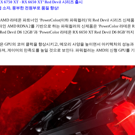
RX 6750 XT · RX 6650 XT’ Red Devil 시리즈 출시
 고급 소자, 풍부한 전원부로 품질 향상!
D 라데온 파트너인 ‘PowerColor(이하 파워컬러)’의 Red Devil 시리즈 신제
D RDNA 2를 기반으로 하는 파워컬러의 신제품은 ‘PowerColor 라데온 RX 6950 
Red Devil D6 12GB’과 ‘PowerColor 라데온 RX 6650 XT Red Devil D6 8GB’
은 GPU의 코어 클럭을 향상시키고, 메모리 사양을 높이면서 아키텍처의 성능과 
, 게이머의 만족도를 높일 것으로 보인다. 파워컬러는 AMD의 신형 GPU를 기반