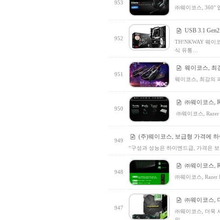
953
㈜웨이코스, 360°
USB 3.1 
952
TH!NKWAY 웨이코
식 유통…
웨이코스, 최강의
951
웨이코스, 최강의 퍼포
㈜웨이코스, R
950
㈜웨이코스, Raze
(주)웨이코스, 보급형 가격에 하이엔
949
“구성과 성능은 하이엔드급, 가격은 보급형” 
㈜웨이코스, R
948
㈜웨이코스, Raze
㈜웨이코스, 더욱
947
㈜웨이코스, 더욱 시원
인…