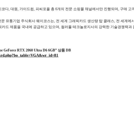
이코다
,
대원
,
가이드컴
,
피씨포올 총
6
개의 전문 쇼핑몰 채널에서만 진행되며
,
구매 고
전문 유통기업 주식회사 웨이코스는
,
전 세계 그래픽카드 생산량 탑 클래스
,
전 세계에서
픽카드 제품을 국내에 공급하고 있으며
,
컬러풀 테크놀로지사의 강력한 기술경쟁력과 
 GeForce RTX 2060 Ultra D6 6GB”
상품
DB
/board.php?bo_table=VGA&wr_id=81