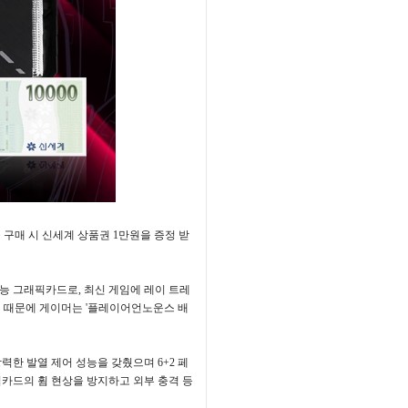
 구매 시 신세계 상품권
1
만원을 증정 받
성능 그래픽카드로
,
최신 게임에 레이 트레
기 때문에 게이머는
'
플레이어언노운스 배
력한 발열 제어 성능을 갖췄으며
6+2
페
카드의 휨 현상을 방지하고 외부 충격 등