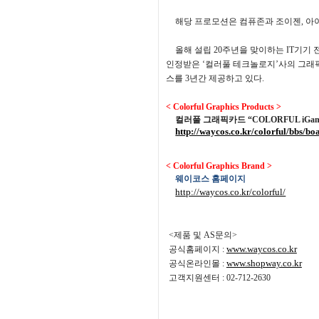
해당 프로모션은 컴퓨존과 조이젠
,
아
올해 설립
20
주년을 맞이하는
IT
기기 
인정받은
‘
컬러풀 테크놀로지
’
사의 그래
스를
3
년간 제공하고 있다
.
< Colorful Graphics Products >
컬러풀 그래픽카드
“COLORFUL iGame
http://waycos.co.kr/colorful/bbs
< Colorful Graphics Brand >
웨이코스 홈페이지
http://waycos.co.kr/colorful/
<
제품 및
AS
문의
>
www.waycos.co.kr
공식홈페이지
:
www.shopway.co.kr
공식온라인몰
:
고객지원센터
: 02-712-2630