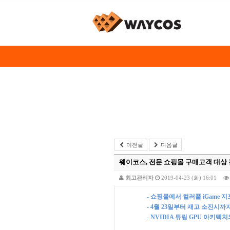
이전글
다음글
웨이코스, 전문 쇼핑몰 구매고객 대상 컬러
최고관리자
2019-04-23 (화) 16:01
-
쇼핑몰에서 컬러풀
iGame
지
- 4
월
23
일부터 재고 소진시까
- NVIDIA
튜링
GPU
아키텍처