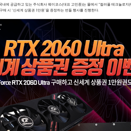
국내에 공급하고 있는 주식회사 웨이코스
(
대표 고민종
)
는 몰에서
“
컬러풀 테크놀로지
(
구매 시
‘
신세계 상품권
1
만원
’
을 증정하는 번들 행사를 진행한다
.