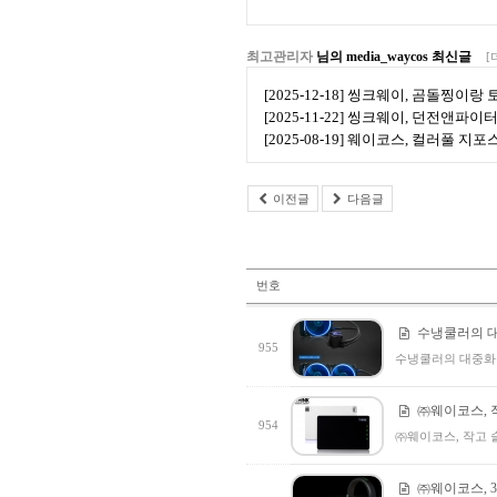
최고관리자
님의 media_waycos 최신글
[
[2025-12-18] 씽크웨이, 곰돌찡이
[2025-11-22] 씽크웨이, 던전앤파
[2025-08-19] 웨이코스, 컬러풀 지
이전글
다음글
번호
수냉쿨러의 대
955
수냉쿨러의 대중화를
㈜웨이코스, 작
954
㈜웨이코스, 작고 슬림
㈜웨이코스, 3