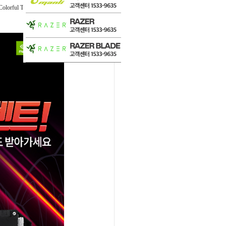
Colorful Technology Co. LTD)”
의
‘COLOR