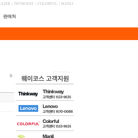
RAZER
|
TH!NKWAY
|
COLORFUL
|
MANLI
판매처
총 게시물 1,045건, 최근 0 건
안내
목록
글쓰기