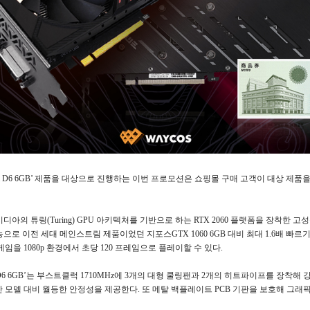
ra D6 6GB’
제품을 대상으로 진행하는 이번 프로모션은 쇼핑몰 구매 고객이 대상 제품을
비디아의 튜링
(Turing) GPU
아키텍처를 기반으로 하는
RTX 2060
플랫폼을 장착한 고
능으로 이전 세대 메인스트림 제품이었던 지포스
GTX 1060 6GB
대비 최대
1.6
배 빠르
 게임을
1080p
환경에서 초당
120
프레임으로 플레이할 수 있다
.
D6 6GB’
는 부스트클럭
1710MHz
에
3
개의 대형 쿨링팬과
2
개의 히트파이프를 장착해 강
반 모델 대비 월등한 안정성을 제공한다
.
또 메탈 백플레이트
PCB
기판을 보호해 그래픽