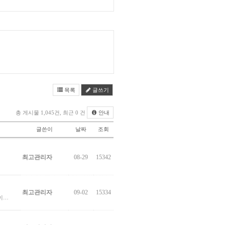
목록
글쓰기
총 게시물 1,045건, 최근 0 건
안내
글쓴이
날짜
조회
최고관리자
08-29
15342
최고관리자
09-02
15334
웨이…