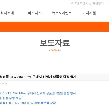
로그인
회원가입
회원탈퇴
회사소개
비즈니스
뉴스&이벤트
고객지원
보도자료
-
N
ews
-
풀 RTX 2060 Ultra 구매시 신세계 상품권 증정 행사
15367
포스
RTX 2060 Ultra,
구매시 신세계 상품권
1
만원 증정 행사
지
,
한정 수량 제공
!
와 혁신적인
NVIDIA RTX 2060
플랫폼 장착