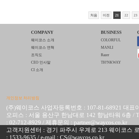
처음
이전
21
22
23
COMPANY
BUSINESS
웨이코스 소개
COLORFUL
웨이코스 연혁
MANLI
조직도
Razer
CEO 인사말
TH!NKWAY
CI 소개
개인정보 처리방침
(주)웨이코스 사업자등록번호 : 107-81-68921 대표
오피스 : 서울 용산구 한남대로 142 향남타워 6층 / TEL :
: 02-712-8929 / 제휴문의 : partner@waycos.co.kr
고객지원센터 : 경기 파주시 우계로 213 웨이코스 로지
: 1533-9635 / e-mail : CS@waycos.co.kr