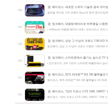
웨이코스, 새로운 스위치 기술로 광속 게이밍
736
글로벌 게이밍 기어 브랜드 Razer의 한국 공식수
씽크웨이, 대용량 배터리로 하루종일 시원한 ‘
735
• 4400mAh 대용량 배터리 내장 • 브러시리스 모터 사
씽크웨이, 상상 그 이상의 크로드 'CROAD 1
734
씽크웨이, 상상 그 이상의 크로드 이벤트 ‘CROAD 1
씽크웨이, 스마트폰에서 즐기는 실시간 TV 방송 ‘
733
• 안드로이드, iOS 기반의 스마트폰 태블릿에서 실
웨이코스, XFX 라데온™ RX 580 블랙울프 
732
웨이코스, XFX 라데온™ RX 580 블랙울프 OC 8G
웨이코스, “만리 지포스 GTX 1080, 1080Ti”
731
웨이코스, “만리 지포스 GTX 1080, 1080Ti” 구매