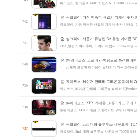
743
웨이코스, 컬러풀 iGAME 지포스 RTX 2080 Ti Ad
씽크웨이, 가장 익숙한 배열의 기계식 숫자 키패드
742
씽크웨이, 가장 익숙한 배열의 기계식 숫자 키패드 ‘CR
씽크웨이, 새롭게 튜닝된 BA 듀얼 이어폰 BOB
741
• BA(밸런스 아마추어) 드라이버 탑재 • 6mm 듀얼 다
㈜ 웨이코스, 크로마 라이팅으로 화려한 게
740
- 20개의 크로마 라이팅이 탑재되어 더욱 화려해진 맘바
웨이코스, 레이저 판테라 드래곤볼 파이터 Z(Panther
739
웨이코스, 레이저 판테라 드래곤볼 파이터 Z(Panthera Dr
㈜웨이코스, XFX 라데온 그래픽카드 구매 
738
㈜웨이코스, XFX 라데온 그래픽카드 구매 시 어쌔신
씽크웨이, 3in1 대형 블루투스 사운드바 ‘TO
737
씽크웨이, 3in1 대형 블루투스 사운드바 ‘TONE BS