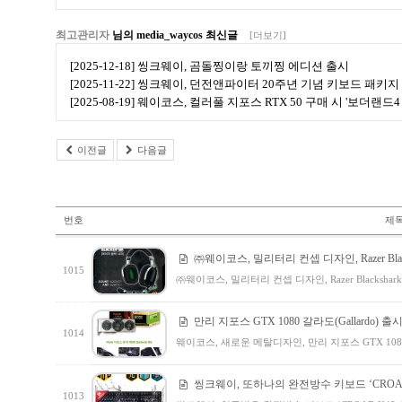
최고관리자
님의 media_waycos 최신글
[더보기]
[2025-12-18] 씽크웨이, 곰돌찡이랑 토끼찡 에디션 출시
[2025-11-22] 씽크웨이, 던전앤파이터 20주년 기념 키보드 패키지
[2025-08-19] 웨이코스, 컬러풀 지포스 RTX 50 구매 시 '보더랜
이전글
다음글
번호
제
㈜웨이코스, 밀리터리 컨셉 디자인, Razer Bla
1015
㈜웨이코스, 밀리터리 컨셉 디자인, Razer Blacks
만리 지포스 GTX 1080 갈라도(Gallardo) 출
1014
웨이코스, 새로운 메탈디자인, 만리 지포스 GTX 1080
씽크웨이, 또하나의 완전방수 키보드 ‘CROAD K
1013