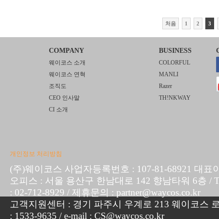
처음
1
2
3
COMPANY
BUSINESS
웨이코스 소개
COLORFUL
웨이코스 연혁
MANLI
조직도
Razer
CEO 인사말
TH!NKWAY
CI 소개
개인정보 처리방침
(주)웨이코스 사업자등록번호 : 107-81-68921 대표
오피스 : 서울 용산구 한남대로 142 향남타워 6층 / TEL :
: 02-712-8929 / 제휴문의 : partner@waycos.co.kr
고객지원센터 : 경기 파주시 우계로 213 웨이코스 로지
: 1533-9635 / e-mail : CS@waycos.co.kr