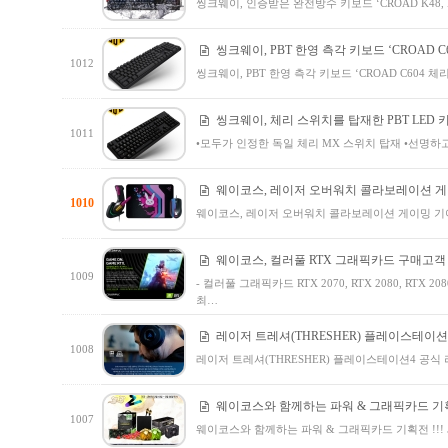
씽크웨이, 인증받은 완전방수 키보드 ‘CROAD K48, 
씽크웨이, PBT 한영 측각 키보드 ‘CROAD C
1012
씽크웨이, PBT 한영 측각 키보드 ‘CROAD C604 
씽크웨이, 체리 스위치를 탑재한 PBT LED 키보드
1011
•모두가 인정한 독일 체리 MX 스위치 탑재 •선명하
웨이코스, 레이저 오버워치 콜라보레이션 게이밍
1010
웨이코스, 레이저 오버워치 콜라보레이션 게이밍 기어
웨이코스, 컬러풀 RTX 그래픽카드 구매고객
1009
- 컬러풀 그래픽카드 RTX 2070, RTX 2080, RT
최…
레이저 트레셔(THRESHER) 플레이스테이션
1008
레이저 트레셔(THRESHER) 플레이스테이션4 공
웨이코스와 함께하는 파워 & 그래픽카드 기획전
1007
웨이코스와 함께하는 파워 & 그래픽카드 기획전 !!!