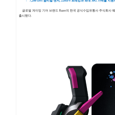
-
7,200 DPI
옵티컬 센서
, 220IPS
트래킹과 최대
30G
가속을 지원
글로벌 게이밍 기어 브랜드
Razer
의 한국 공식수입유통사 주식회사 
출시했다
.