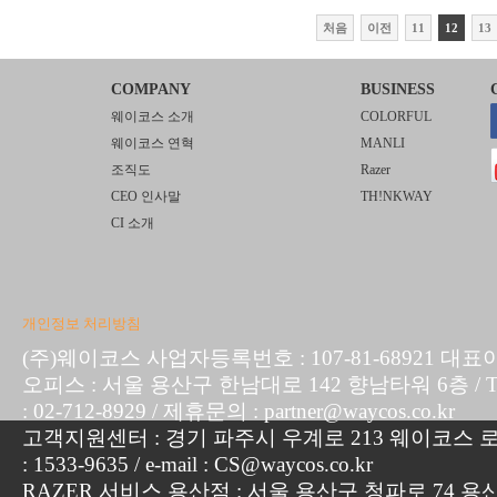
처음
이전
11
12
13
COMPANY
BUSINESS
웨이코스 소개
COLORFUL
웨이코스 연혁
MANLI
조직도
Razer
CEO 인사말
TH!NKWAY
CI 소개
개인정보 처리방침
(주)웨이코스 사업자등록번호 : 107-81-68921 대표
오피스 : 서울 용산구 한남대로 142 향남타워 6층 / TEL :
: 02-712-8929 / 제휴문의 : partner@waycos.co.kr
고객지원센터 : 경기 파주시 우계로 213 웨이코스 로지
: 1533-9635 / e-mail : CS@waycos.co.kr
RAZER 서비스 용산점 : 서울 용산구 청파로 74 용