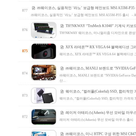
㈜웨이코스, 실용적인 ‘라노’ 보급형 메인보드 MSI A55M-P35
877
㈜웨이코스, 실용적인 ‘라노’ 보급형 메인보드 MSI A55M-P35 출시 -
TH!NKWAY “TruMech K1040” 기계식 키
876
TH!NKWAY 웨이코스, 미니멀리즘 디자인으로 완성한 T
XFX 라데온™ RX VEGA 64 블랙에디션 
875
웨이코스, XFX 라데온™ RX VEGA 64 블랙에
㈜웨이코스, MANLI 브랜드로 “NVIDIA GeFo
874
㈜웨이코스, MANLI 브랜드로 “NVIDIA GeForce 
산…
웨이코스, “컬러풀(Colorful) SSD, 합리적인
873
웨이코스, “컬러풀(Colorful) SSD, 합리적인 가격의
레이저 아테리스(Atheris) 무선 모바일 마우
872
레이저 아테리스(Atheris) 무선 모바일 마우스 출시
㈜웨이코스, 미니 HTPC 구성 위한 MSI C847I