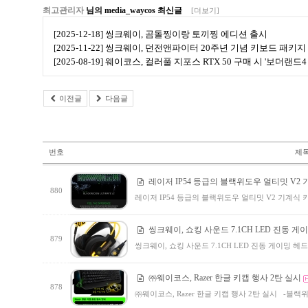
최고관리자
님의 media_waycos 최신글
[더보기]
[2025-12-18] 씽크웨이, 곰돌찡이랑 토끼찡 에디션 출시
[2025-11-22] 씽크웨이, 던전앤파이터 20주년 기념 키보드 패키지
[2025-08-19] 웨이코스, 컬러풀 지포스 RTX 50 구매 시 '보더랜
이전글
다음글
번호
제
레이저 IP54 등급의 블랙위도우 얼티밋 V2
880
레이저 IP54 등급의 블랙위도우 얼티밋 V2 기계식 
씽크웨이, 쇼킹 사운드 7.1CH LED 진동 게이
879
씽크웨이, 쇼킹 사운드 7.1CH LED 진동 게이밍 헤드
㈜웨이코스, Razer 한글 키캡 행사 2탄 실시
878
㈜웨이코스, Razer 한글 키캡 행사 2탄 실시 -블랙위