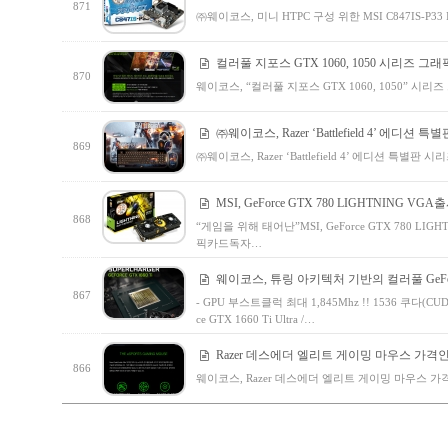
871
㈜웨이코스, 미니 HTPC 구성 위한 MSI C847IS-P
컬러풀 지포스 GTX 1060, 1050 시리즈 
870
웨이코스, “컬러풀 지포스 GTX 1060, 1050” 
㈜웨이코스, Razer ‘Battlefield 4’ 에디션
869
㈜웨이코스, Razer ‘Battlefield 4’ 에디션 특별판
MSI, GeForce GTX 780 LIGHTNING VGA
868
“게임을 위해 태어난”MSI, GeForce GTX 780 
픽카드독자…
웨이코스, 튜링 아키텍처 기반의 컬러풀 GeForce
867
- GPU 부스트클럭 최대 1,845Mhz !! 1536 쿠다(CU
ce GTX 1660 Ti Ultra /…
Razer 데스에더 엘리트 게이밍 마우스 가격
866
웨이코스, Razer 데스에더 엘리트 게이밍 마우스 가