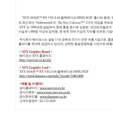
“XFX
라데온™
RX VEGA 64
블랙에디션
HBM2 8GB”
출시와 함께
,
의 최신작인
“Wolfenstein® II : The New Colossus™” 2
가지 게임을 무료
XFX
는
1989
년에 설립되어 현재 홍콩 증시에 상장된
“
파인테크놀로지 
시설과
1,000
명 이상의 임직원
,
전 세계
16
개 이상의 지사를 보유한 기
주식회사 웨이코스는 설립
17
년 경력의
IT
기기 전문 유통기업으로
,
홍콩
플라이를 국내에 공급하고 있으며
,
강력한 품질경쟁력을 기반으로 제품
< XFX Graphics Brand >
웨이코스
XFX
홈페이지
http://waycos.co.kr/xfx
< XFX Graphics Card >
XFX
라데온™
RX VEGA 64
블랙에디션
HBM2 8GB
http://prod.danawa.com/info/?pcode=5401409
<
제품 및
AS
문의
>
www.waycos.co.kr
공식홈페이지
:
www.event.waycos.co.kr
공식이벤트
:
www.shopway.co.kr
공식온라인몰
:
고객지원센터
: 02-712-2630