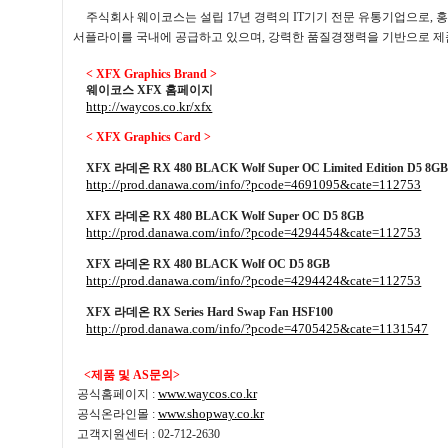
주식회사 웨이코스는 설립
17
년 경력의
IT
기기 전문 유통기업으로
,
홍
서플라이를 국내에 공급하고 있으며
,
강력한 품질경쟁력을 기반으로 
< XFX Graphics Brand >
웨이코스
XFX
홈페이지
http://waycos.co.kr/xfx
< XFX Graphics Card >
XFX
라데온
RX 480 BLACK Wolf Super OC Limited Edition D5 8G
http://prod.danawa.com/info/?pcode=4691095&cate=112753
XFX
라데온
RX 480 BLACK Wolf Super OC D5 8GB
http://prod.danawa.com/info/?pcode=4294454&cate=112753
XFX
라데온
RX 480 BLACK Wolf OC D5 8GB
http://prod.danawa.com/info/?pcode=4294424&cate=112753
XFX
라데온
RX Series Hard Swap Fan HSF100
http://prod.danawa.com/info/?pcode=4705425&cate=1131547
<
제품 및
AS
문의
>
www.waycos.co.kr
공식홈페이지
:
www.shopway.co.kr
공식온라인몰
:
고객지원센터
: 02-712-2630