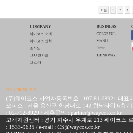
처음
1
2
3
COMPANY
BUSINESS
웨이코스 소개
COLORFUL
웨이코스 연혁
MANLI
조직도
Razer
CEO 인사말
TH!NKWAY
CI 소개
개인정보 처리방침
(주)웨이코스 사업자등록번호 : 107-81-68921 대표
오피스 : 서울 용산구 한남대로 142 향남타워 6층 / TEL :
: 02-712-8929 / 제휴문의 : partner@waycos.co.kr
고객지원센터 : 경기 파주시 우계로 213 웨이코스 로지
: 1533-9635 / e-mail : CS@waycos.co.kr