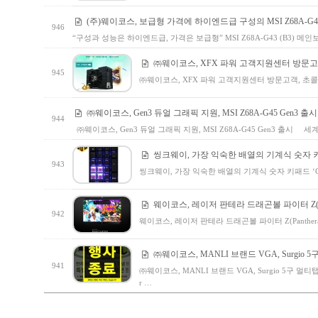
(주)웨이코스, 보급형 가격에 하이엔드급 구성의 MSI Z68A-G43
946
“구성과 성능은 하이엔드급, 가격은 보급형” MSI Z68A-G43 (B3) 메인보드
㈜웨이코스, XFX 파워 고객지원센터 방문고
945
㈜웨이코스, XFX 파워 고객지원센터 방문고객, 초콜
㈜웨이코스, Gen3 듀얼 그래픽 지원, MSI Z68A-G45 Gen3 출시
944
㈜웨이코스, Gen3 듀얼 그래픽 지원, MSI Z68A-G45 Gen3 출시 세
씽크웨이, 가장 익숙한 배열의 기계식 숫자 키패드
943
씽크웨이, 가장 익숙한 배열의 기계식 숫자 키패드 ‘CR
웨이코스, 레이저 판테라 드래곤볼 파이터 Z(Panther
942
웨이코스, 레이저 판테라 드래곤볼 파이터 Z(Panthera Dr
㈜웨이코스, MANLI 브랜드 VGA, Surgio
941
㈜웨이코스, MANLI 브랜드 VGA, Surgio 5구 멀
r …