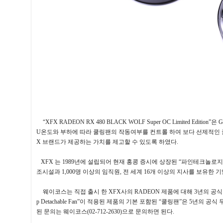
“XFX RADEON RX 480 BLACK WOLF Super OC Limited Edition”
은
G
U
온도와 부하에 따라 쿨링팬의 작동여부를 컨트롤 하여 보다 선제적인
X
브랜드가 제공하는 가치를 제고할 수 있도록 하였다
.
XFX
는
1989
년에 설립되어 현재 홍콩 증시에 상장된
“
파인테크놀로지
조시설과
1,000
명 이상의 임직원
,
전 세계
16
개 이상의 지사를 보유한 
웨이코스는 직접 출시 한
XFX
사의
RADEON
제품에 대해
3
년의 공
p Detachable Fan”
이 적용된 제품의 기본 포함된
“
쿨링팬
”
은
5
년의 공식
된 문의는 웨이코스
(02-712-2630)
으로 문의하면 된다
.