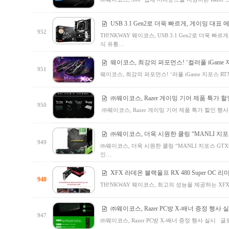
USB 3.1 Gen2로 더욱 빠르게, 게이밍 대표
952
TH!NKWAY 웨이코스, USB 3.1 Gen2로 더욱 빠
식 유통…
웨이코스, 최강의 퍼포먼스! ‘컬러풀 iGame 지포스 
951
웨이코스, 최강의 퍼포먼스! ‘러풀 iGame 지포스 RTX 
㈜웨이코스, Razer 게이밍 기어 제품 특가 
950
㈜웨이코스, Razer 게이밍 기어 제품 특가 할인 행사 
㈜웨이코스, 더욱 시원한 쿨링 “MANLI 지포스 GT
949
㈜웨이코스, 더욱 시원한 쿨링 “MANLI 지포스 GTX98
인…
XFX 라데온 블랙울프 RX 480 Super OC
948
TH!NKWAY 웨이코스, 최고의 성능을 제공하는 XFX 
㈜웨이코스, Razer PC방 X-배너 증정 행사 
947
㈜웨이코스, Razer PC방 X-배너 증정 행사 실시 