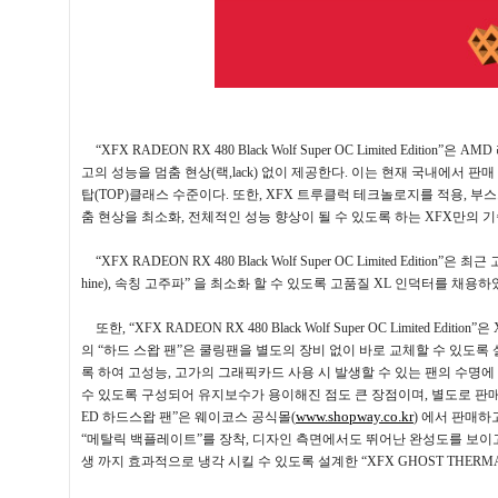
“XFX RADEON RX 480 Black Wolf Super OC Limited Edition”
은
AMD
고의 성능을 멈춤 현상
(
랙
,lack)
없이 제공한다
.
이는 현재 국내에서 판매
탑
(TOP)
클래스 수준이다
.
또한
, XFX
트루클럭 테크놀로지를 적용
,
부스
춤 현상을 최소화
,
전체적인 성능 향상이 될 수 있도록 하는
XFX
만의 
“XFX RADEON RX 480 Black Wolf Super OC Limited Edition”
은 최근
hine),
속칭 고주파
”
을 최소화 할 수 있도록 고품질
XL
인덕터를 채용하
또한
, “XFX RADEON RX 480 Black Wolf Super OC Limited Edition”
은
의
“
하드 스왑 팬
”
은 쿨링팬을 별도의 장비 없이 바로 교체할 수 있도록
록 하여 고성능
,
고가의 그래픽카드 사용 시 발생할 수 있는 팬의 수명
수 있도록 구성되어 유지보수가 용이해진 점도 큰 장점이며
,
별도로 판
www.shopway.co.kr
ED
하드스왑 팬
”
은 웨이코스 공식몰
(
)
에서 판매하
“
메탈릭 백플레이트
”
를 장착
,
디자인 측면에서도 뛰어난 완성도를 보이
생 까지 효과적으로 냉각 시킬 수 있도록 설계한
“XFX GHOST THERMA