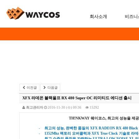
회사소개
비즈니
이전글
다음글
XFX 라데온 블랙울프 RX 480 Super OC 리미티드 에디션 출시
최고관리자
2016-11-30 (수) 09:36
15292
TH!NKWAY
웨이코스
,
최고의 성능을 제
-
최고의 성능
,
완벽한 품질의
XFX RADEON RX 480 Black Wo
-
1352Mhz
팩토리 오버클럭과
XFX True Clock
기술로 라데
-
최고 수준의 품질을 자랑하는
ULTRA LOW NOISE XL
인