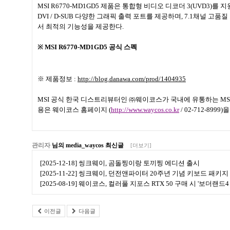
MSI R6770-MD1GD5
제품은 통합형 비디오 디코더
3(UVD3)
를 
DVI / D-SUB
다양한 그래픽 출력 포트를 제공하며
, 7.1
채널 고품질
서 최적의 기능성을 제공한다
.
※
MSI R6770-MD1GD5
공식 스펙
※ 제품정보
:
http://blog.danawa.com/prod/1404935
MSI
공식 한국 디스트리뷰터인 ㈜웨이코스가 국내에 유통하는
MS
용은 웨이코스 홈페이지
(
http://www.waycos.co.kr
/ 02-712-8999)
을
관리자
님의 media_waycos 최신글
[더보기]
[2025-12-18] 씽크웨이, 곰돌찡이랑 토끼찡 에디션 출시
[2025-11-22] 씽크웨이, 던전앤파이터 20주년 기념 키보드 패키지
[2025-08-19] 웨이코스, 컬러풀 지포스 RTX 50 구매 시 '보더랜
이전글
다음글