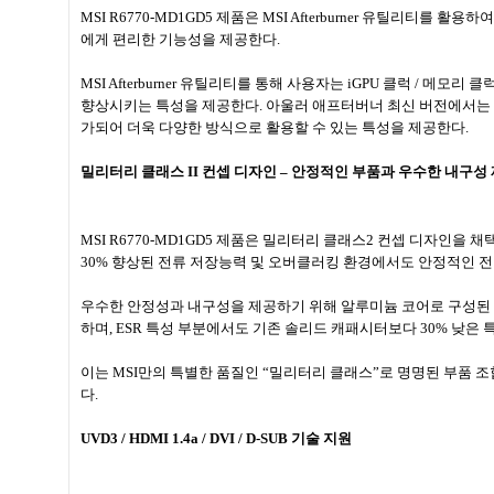
MSI R6770-MD1GD5
제품은
MSI Afterburner
유틸리티를 활용하여
에게 편리한 기능성을 제공한다
.
MSI Afterburner
유틸리티를 통해 사용자는
iGPU
클럭
/
메모리 클
향상시키는 특성을 제공한다
.
아울러 애프터버너 최신 버전에서는 
가되어 더욱 다양한 방식으로 활용할 수 있는 특성을 제공한다
.
밀리터리 클래스
II
컨셉 디자인
–
안정적인 부품과 우수한 내구성
MSI R6770-MD1GD5
제품은 밀리터리 클래스
2
컨셉 디자인을 채
30%
향상된 전류 저장능력 및 오버클러킹 환경에서도 안정적인 전
우수한 안정성과 내구성을 제공하기 위해 알루미늄 코어로 구성된
하며
, ESR
특성 부분에서도 기존 솔리드 캐패시터보다
30%
낮은 
이는
MSI
만의 특별한 품질인
“
밀리터리 클래스
”
로 명명된 부품 
다
.
UVD3 / HDMI 1.4a / DVI / D-SUB
기술 지원