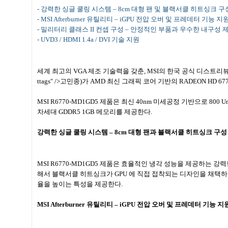
-
강력한 싱글 쿨링 시스템
– 8cm
대형 팬 및 블랙서클 히트싱크 구
- MSI Afterburner
유틸리티
– iGPU
전압 오버 및 프레데터 기능 지
-
밀리터리 클래스
II
컨셉 구성
–
안정적인 부품과 우수한 내구성 
- UVD3 / HDMI 1.4a / DVI
기술 지원
세계 최고의
VGA
제조 기술력을 갖춘
, MSI
의 한국 공식 디스트리
ttags" />
고민종
)
가
AMD
최신 그래픽 코어 기반의
RADEON HD 67
MSI R6770-MD1GD5
제품은 최신
40nm
미세공정 기반으로
800 U
차세대
GDDR5 1GB
메모리를 제공한다
.
강력한 싱글 쿨링 시스템
– 8cm
대형 팬과 블랙서클 히트싱크 구성
MSI R6770-MD1GD5
제품은 효율적인 냉각 성능을 제공하는 강력
해서 블랙서클 히트싱크가
GPU
에 직접 접착되는 디자인을 채택
율을 높이는 특성을 제공한다
.
MSI Afterburner
유틸리티
– iGPU
전압 오버 및 프레데터 기능 지