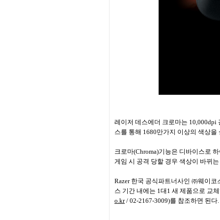
레이저 데스에더 크로마는
10,000dpi
스를 통해
1680
만가지 이상의 색상을 
크로마
(Chroma)
기능은 디바이스로 하
게임 시 공격 당할 경우 색상이 바뀌
Razer
한국 공식파트너사인 ㈜웨이코
스 기간 내에는
1
대
1
새 제품으로 교
o.kr
/ 02-2167-3009)
를 참조하면 된다
.