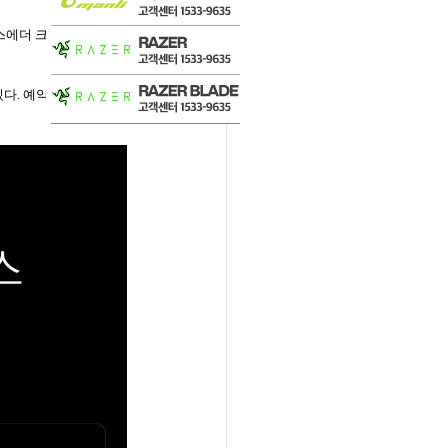
스에더 크로마
(Razer DeathAdder Chro
있다
.
예약구매 고객에게는
Razer
마우