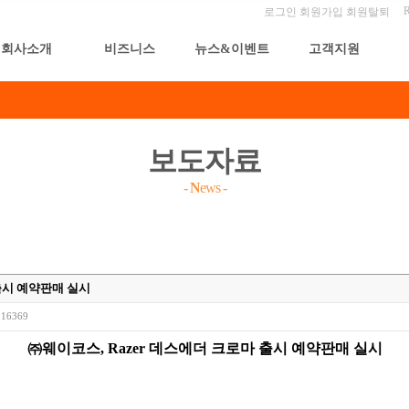
로그인
회원가입
회원탈퇴
회사소개
비즈니스
뉴스&이벤트
고객지원
보도자료
-
N
ews
-
 출시 예약판매 실시
16369
㈜웨이코스
, Razer
데스에더 크로마 출시 예약판매 실시