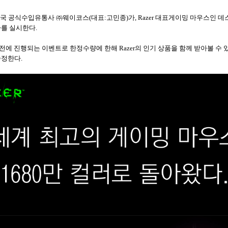
한국 공식수입유통사 ㈜웨이코스
(
대표
:
고민종
)
가
, Razer
대표게이밍 마우스인 데
사를 실시한다
.
 전에 진행되는 이벤트로 한정수량에 한해
Razer
의 인기 상품을 함께 받아볼 수 
증정한다
.