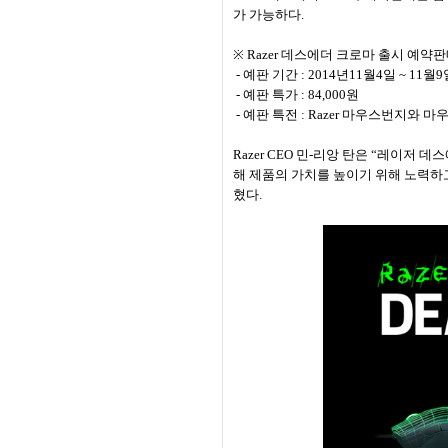
가 가능하다
.
※
Razer
데스에더 크로마 출시 예약판
-
예판 기간
: 2014
년
11
월
4
일
~ 11
월
9
-
예판 특가
: 84,000
원
-
예판 특전
: Razer
마우스번지와 마우
Razer CEO
민
-
리앙 탄은
“
레이저 데스
해 제품의 가치를 높이기 위해 노력하
혔다
.