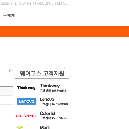
RAZER
|
TH!NKWAY
|
COLORFUL
|
MANLI
판매처
총 게시물 1,045건, 최근 0 건
안내
목록
글쓰기